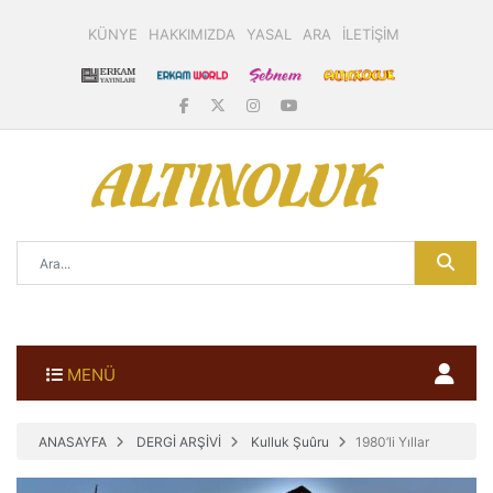
KÜNYE
HAKKIMIZDA
YASAL
ARA
İLETİŞİM
MENÜ
ANASAYFA
DERGİ ARŞİVİ
Kulluk Şuûru
1980’li Yıllar