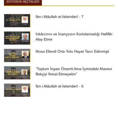
EDİTÖRÜN SEÇTİKLERİ
İbn-i Atâullah el-İskenderî - 7
İnkârcının ve İnançsızın Kurtulamadığı Hafiflik:
Alay Etme
Musa Efendi Orta Yolu Hayat Tarzı Edinmişti
“Toplum İnşası Önemli Ama İçimizdeki Manevi
Bekçiyi İhmal Etmeyelim”
İbn-i Atâullah el-İskenderî - 6