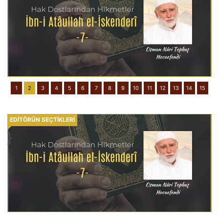
1
2
3
4
5
6
7
8
9
10
11
12
13
14
15
EDİTÖRÜN SEÇTİKLERİ
}