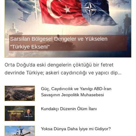
Kişi Dili Altında Saklıdır
İbn-i Atâullah el-İskenderî - 7
“Onlar Ağızlarıyla Söndürmek İsteseler De Allah
Nurunu Tamamlayacaktır”
Sarsılan Bölgesel Dengeler ve Yükselen
“Sanki Yedim Umresi”
"Türkiye Ekseni"
Afrika’nın İncisi Uganda’dan Selam Var
Çocuklarımızın İmanını Kurtarın
Orta Doğu’da eski dengelerin çöktüğü bir fetret
devrinde Türkiye; askeri caydırıcılığı ve yapıcı dip...
Huzur Geldi Kapıya Zarar Verdi Yapıya
İşitme
Güç, Caydırıcılık ve Yanılgı ABD-İran
Sarsılan Bölgesel Dengeler ve Yükselen
Savaşının Jeopolitik Muhasebesi
"Türkiye Ekseni"
Kundakçı Düzenin Ölüm İlanı
Şefaat Yâ Rasûlâllah!
En Büyük Şefaat Sahibi, Âlemlere Rahmet
Yoksa Dünya Daha İyiye mi Gidiyor?
Olandır!