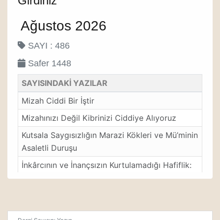
Girdiniz
Ağustos 2026
SAYI : 486
Safer 1448
SAYISINDAKİ YAZILAR
Mizah Ciddi Bir İştir
Mizahınızı Değil Kibrinizi Ciddiye Alıyoruz
Kutsala Saygısızlığın Marazi Kökleri ve Mü’minin
Asaletli Duruşu
İnkârcının ve İnançsızın Kurtulamadığı Hafiflik:
Alay Etme
Masum Alay Değil Sinsi Strateji
Bilgiyi Hikmetle Mayalamak: Zihinleri ve Hayatı