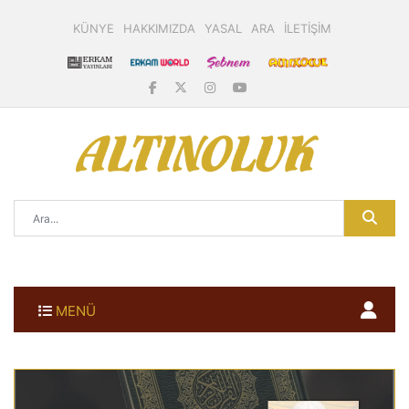
KÜNYE
HAKKIMIZDA
YASAL
ARA
İLETİŞİM
MENÜ