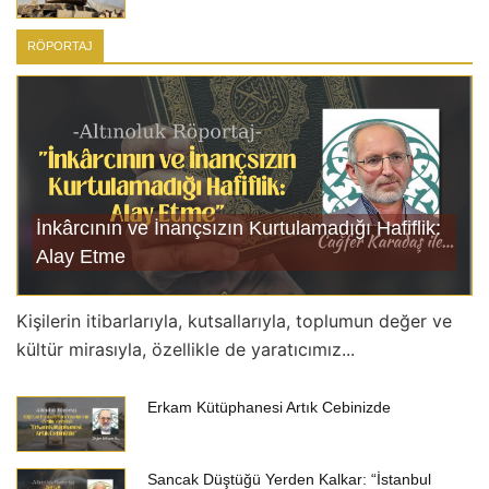
“İzni Olmadan, O’nun Huzurunda Kim Şefaat
RÖPORTAJ
Edebilir?”
Sırrın Sancısı, Tohumun Rüyası
Asla Unutma!
Acıyan Beden Mi, Ruh Mu?
Anne Duâsı
İnkârcının ve İnançsızın Kurtulamadığı Hafiflik:
Havle Binti Tüveyt (r.a.)
Alay Etme
Kişilerin itibarlarıyla, kutsallarıyla, toplumun değer ve
kültür mirasıyla, özellikle de yaratıcımız...
Erkam Kütüphanesi Artık Cebinizde
Sancak Düştüğü Yerden Kalkar: “İstanbul