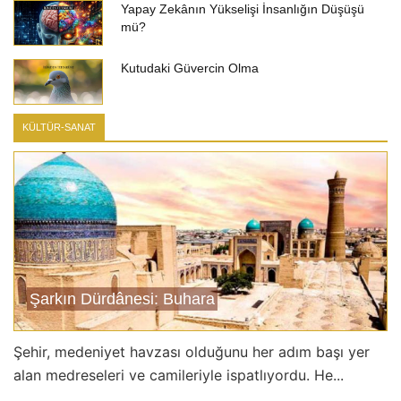
Yapay Zekânın Yükselişi İnsanlığın Düşüşü
mü?
Kutudaki Güvercin Olma
KÜLTÜR-SANAT
Şarkın Dürdânesi: Buhara
Şehir, medeniyet havzası olduğunu her adım başı yer
alan medreseleri ve camileriyle ispatlıyordu. He...