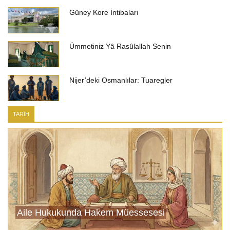
Güney Kore İntibaları
Ümmetiniz Yâ Rasûlallah Senin
Nijer’deki Osmanlılar: Tuaregler
TARİH
Aile Hukukunda Hakem Müessesesi