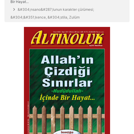
Bir Hayat...
&#304;nsano&#287;lunun karakter çürümesi;
&#304;&#351;kence, &#304;stila, Zulüm