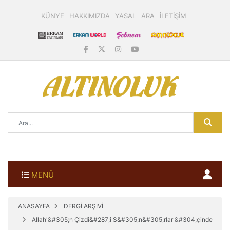
KÜNYE
HAKKIMIZDA
YASAL
ARA
İLETİŞİM
MENÜ
ANASAYFA
DERGİ ARŞİVİ
Allah'&#305;n Çizdi&#287;i S&#305;n&#305;rlar &#304;çinde