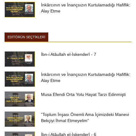
İnkârcının ve İnançsızın Kurtulamadığı Hafiflik:
Alay Etme
EDİTÖRÜN SEÇTİKLERİ
İbn-i Atâullah el-İskenderî - 7
İnkârcının ve İnançsızın Kurtulamadığı Hafiflik:
Alay Etme
Musa Efendi Orta Yolu Hayat Tarzı Edinmişti
“Toplum İnşası Önemli Ama İçimizdeki Manevi
Bekçiyi İhmal Etmeyelim”
İbn-i Atâullah el-İskenderî - 6