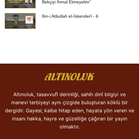
Bekçiyi İhmal Etmeyelim”
İbn-i Atâullah el-İskenderî - 6
Altınoluk, tasavvufî derinliği, sahih dinî bilgiyi ve
manevi terbiyeyi aynı çizgide buluşturan köklü bir
dergidir. Gayesi; kalbe hitap eden, hayata yön veren ve
insanı hakka, hayra ve güzelliğe çağıran bir yayın
olmaktır.