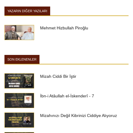
YAZARIN DIĞER YAZILARI
Mehmet Hizbullah Piroğlu
SON EKLENENLER
Mizah Ciddi Bir İştir
İbn-i Atâullah el-İskenderî - 7
Mizahınızı Değil Kibrinizi Ciddiye Alıyoruz