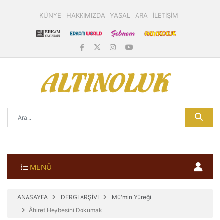
KÜNYE
HAKKIMIZDA
YASAL
ARA
İLETİŞİM
MENÜ
ANASAYFA
DERGİ ARŞİVİ
Mü'min Yüreği
Âhiret Heybesini Dokumak