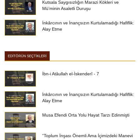
Kutsala Saygısızlığın Marazi Kökleri ve
Mü’minin Asaletli Duruşu
İnkârcının ve İnançsızın Kurtulamadığı Hafiflik:
Alay Etme
EDİTÖRÜN SEÇTİKLERİ
İbn-i Atâullah el-İskenderî - 7
İnkârcının ve İnançsızın Kurtulamadığı Hafiflik:
Alay Etme
Musa Efendi Orta Yolu Hayat Tarzı Edinmişti
“Toplum İnşası Önemli Ama İçimizdeki Manevi