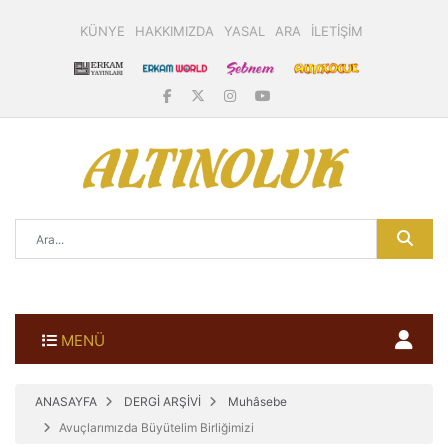
KÜNYE
HAKKIMIZDA
YASAL
ARA
İLETİŞİM
MENÜ
ANASAYFA
DERGİ ARŞİVİ
Muhâsebe
Avuçlarımızda Büyütelim Birliğimizi