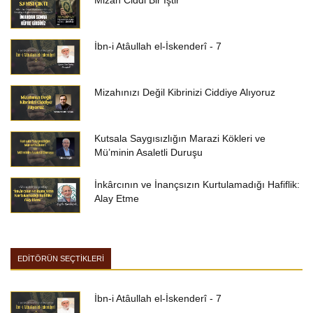
Mizah Ciddi Bir İştir
İbn-i Atâullah el-İskenderî - 7
Mizahınızı Değil Kibrinizi Ciddiye Alıyoruz
Kutsala Saygısızlığın Marazi Kökleri ve
Mü’minin Asaletli Duruşu
İnkârcının ve İnançsızın Kurtulamadığı Hafiflik:
Alay Etme
EDİTÖRÜN SEÇTİKLERİ
İbn-i Atâullah el-İskenderî - 7