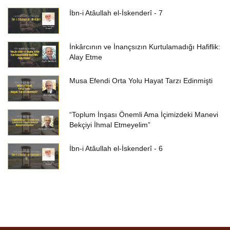
İbn-i Atâullah el-İskenderî - 7
İnkârcının ve İnançsızın Kurtulamadığı Hafiflik:
Alay Etme
Musa Efendi Orta Yolu Hayat Tarzı Edinmişti
“Toplum İnşası Önemli Ama İçimizdeki Manevi
Bekçiyi İhmal Etmeyelim”
İbn-i Atâullah el-İskenderî - 6