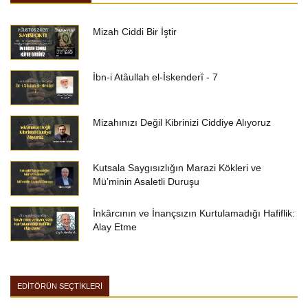
Mizah Ciddi Bir İştir
İbn-i Atâullah el-İskenderî - 7
Mizahınızı Değil Kibrinizi Ciddiye Alıyoruz
Kutsala Saygısızlığın Marazi Kökleri ve
Mü’minin Asaletli Duruşu
İnkârcının ve İnançsızın Kurtulamadığı Hafiflik:
Alay Etme
EDİTÖRÜN SEÇTİKLERİ