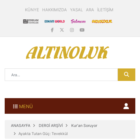
KÜNYE
HAKKIMIZDA
YASAL
ARA
İLETİŞİM
MENÜ
ANASAYFA
DERGİ ARŞİVİ
Kur'an Soruyor
Ayakta Tutan Güç: Tevekkül