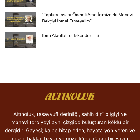
“Toplum İnşası Önemli Ama İçimizdeki Manevi
Bekçiyi İhmal Etmeyelim”
İbn-i Atâullah el-İskenderî - 6
Altınoluk, tasavvufî derinliği, sahih dinî bilgiyi ve
manevi terbiyeyi aynı çizgide buluşturan köklü bir
dergidir. Gayesi; kalbe hitap eden, hayata yön veren ve
insanı hakka, hayra ve güzelliğe çağıran bir yayın