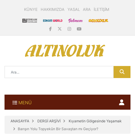
KÜNYE
HAKKIMIZDA
YASAL
ARA
İLETİŞİM
MENÜ
ANASAYFA
DERGİ ARŞİVİ
Kıyametin Gölgesinde Yaşamak
Barışın Yolu Topyekûn Bir Savaştan mı Geçiyor?