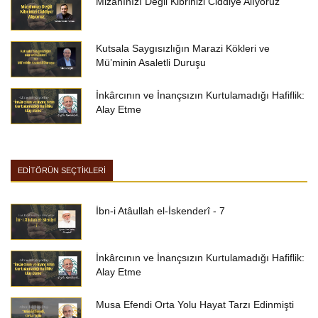
Mizahınızı Değil Kibrinizi Ciddiye Alıyoruz
Kutsala Saygısızlığın Marazi Kökleri ve
Mü’minin Asaletli Duruşu
İnkârcının ve İnançsızın Kurtulamadığı Hafiflik:
Alay Etme
EDİTÖRÜN SEÇTİKLERİ
İbn-i Atâullah el-İskenderî - 7
İnkârcının ve İnançsızın Kurtulamadığı Hafiflik:
Alay Etme
Musa Efendi Orta Yolu Hayat Tarzı Edinmişti