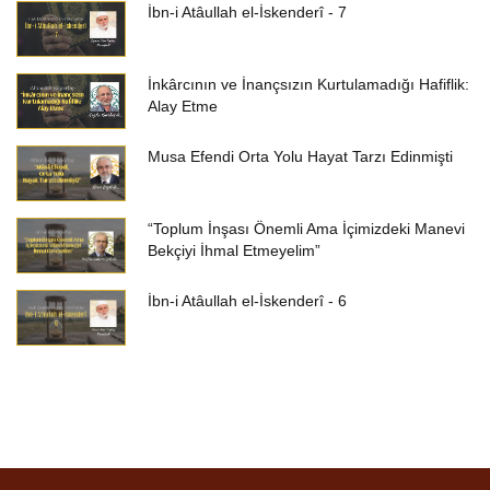
İbn-i Atâullah el-İskenderî - 7
İnkârcının ve İnançsızın Kurtulamadığı Hafiflik:
Alay Etme
Musa Efendi Orta Yolu Hayat Tarzı Edinmişti
“Toplum İnşası Önemli Ama İçimizdeki Manevi
Bekçiyi İhmal Etmeyelim”
İbn-i Atâullah el-İskenderî - 6