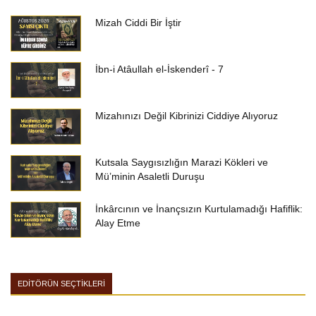
Mizah Ciddi Bir İştir
İbn-i Atâullah el-İskenderî - 7
Mizahınızı Değil Kibrinizi Ciddiye Alıyoruz
Kutsala Saygısızlığın Marazi Kökleri ve
Mü’minin Asaletli Duruşu
İnkârcının ve İnançsızın Kurtulamadığı Hafiflik:
Alay Etme
EDİTÖRÜN SEÇTİKLERİ