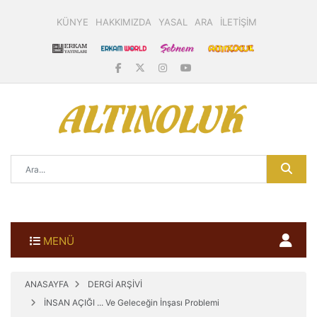
KÜNYE
HAKKIMIZDA
YASAL
ARA
İLETİŞİM
MENÜ
ANASAYFA
DERGİ ARŞİVİ
İNSAN AÇIĞI ... Ve Geleceğin İnşası Problemi