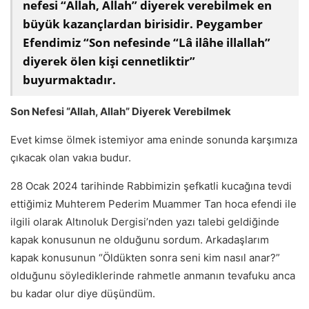
nefesi “Allah, Allah” diyerek verebilmek en
büyük kazançlardan birisidir. Peygamber
Efendimiz “Son nefesinde “Lâ ilâhe illallah”
diyerek ölen kişi cennetliktir”
buyurmaktadır.
Son Nefesi “Allah, Allah” Diyerek Verebilmek
Evet kimse ölmek istemiyor ama eninde sonunda karşımıza
çıkacak olan vakıa budur.
28 Ocak 2024 tarihinde Rabbimizin şefkatli kucağına tevdi
ettiğimiz Muhterem Pederim Muammer Tan hoca efendi ile
ilgili olarak Altınoluk Dergisi’nden yazı talebi geldiğinde
kapak konusunun ne olduğunu sordum. Arkadaşlarım
kapak konusunun “Öldükten sonra seni kim nasıl anar?”
olduğunu söylediklerinde rahmetle anmanın tevafuku anca
bu kadar olur diye düşündüm.