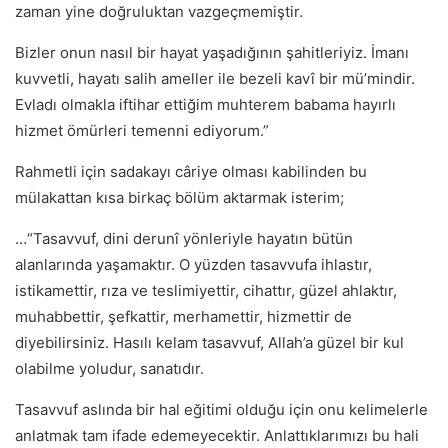
zaman yine doğruluktan vazgeçmemiştir.
Bizler onun nasıl bir hayat yaşadığının şahitleriyiz. İmanı
kuvvetli, hayatı salih ameller ile bezeli kavî bir mü’mindir.
Evladı olmakla iftihar ettiğim muhterem babama hayırlı
hizmet ömürleri temenni ediyorum.”
Rahmetli için sadakayı câriye olması kabilinden bu
mülakattan kısa birkaç bölüm aktarmak isterim;
…“Tasavvuf, dini derunî yönleriyle hayatın bütün
alanlarında yaşamaktır. O yüzden tasavvufa ihlastır,
istikamettir, rıza ve teslimiyettir, cihattır, güzel ahlaktır,
muhabbettir, şefkattir, merhamettir, hizmettir de
diyebilirsiniz. Hasılı kelam tasavvuf, Allah’a güzel bir kul
olabilme yoludur, sanatıdır.
Tasavvuf aslında bir hal eğitimi olduğu için onu kelimelerle
anlatmak tam ifade edemeyecektir. Anlattıklarımızı bu hali