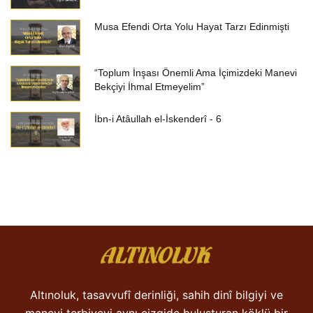
Musa Efendi Orta Yolu Hayat Tarzı Edinmişti
“Toplum İnşası Önemli Ama İçimizdeki Manevi
Bekçiyi İhmal Etmeyelim”
İbn-i Atâullah el-İskenderî - 6
Altınoluk, tasavvufî derinliği, sahih dinî bilgiyi ve