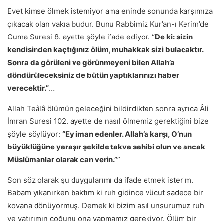
Evet kimse ölmek istemiyor ama eninde sonunda karşımıza
çıkacak olan vakıa budur. Bunu Rabbimiz Kur’an-ı Kerim’de
Cuma Suresi 8. ayette şöyle ifade ediyor. “
De ki: sizin
kendisinden kaçtığınız ölüm, muhakkak sizi bulacaktır.
Sonra da görüleni ve görünmeyeni bilen Allah’a
döndürüleceksiniz de bütün yaptıklarınızı haber
verecektir.”
…
Allah Teâlâ ölümün geleceğini bildirdikten sonra ayrıca Âli
İmran Suresi 102. ayette de nasıl ölmemiz gerektiğini bize
şöyle söylüyor:
“Ey iman edenler. Allah’a karşı, O’nun
büyüklüğüne yaraşır şekilde takva sahibi olun ve ancak
Müslümanlar olarak can verin.”
”
Son söz olarak şu duygularımı da ifade etmek isterim.
Babam yıkanırken baktım ki ruh gidince vücut sadece bir
kovana dönüyormuş. Demek ki bizim asıl unsurumuz ruh
ve yatırımın çoğunu ona yapmamız gerekiyor. Ölüm bir