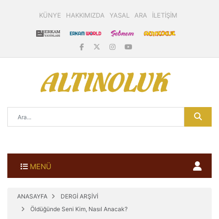
KÜNYE
HAKKIMIZDA
YASAL
ARA
İLETİŞİM
MENÜ
ANASAYFA
DERGİ ARŞİVİ
Öldüğünde Seni Kim, Nasıl Anacak?