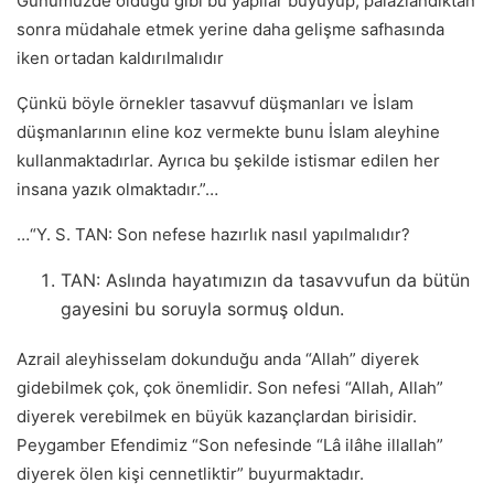
Günümüzde olduğu gibi bu yapılar büyüyüp, palazlandıktan
sonra müdahale etmek yerine daha gelişme safhasında
iken ortadan kaldırılmalıdır
Çünkü böyle örnekler tasavvuf düşmanları ve İslam
düşmanlarının eline koz vermekte bunu İslam aleyhine
kullanmaktadırlar. Ayrıca bu şekilde istismar edilen her
insana yazık olmaktadır.”…
…“Y. S. TAN: Son nefese hazırlık nasıl yapılmalıdır?
TAN: Aslında hayatımızın da tasavvufun da bütün
gayesini bu soruyla sormuş oldun.
Azrail aleyhisselam dokunduğu anda “Allah” diyerek
gidebilmek çok, çok önemlidir. Son nefesi “Allah, Allah”
diyerek verebilmek en büyük kazançlardan birisidir.
Peygamber Efendimiz “Son nefesinde “Lâ ilâhe illallah”
diyerek ölen kişi cennetliktir” buyurmaktadır.