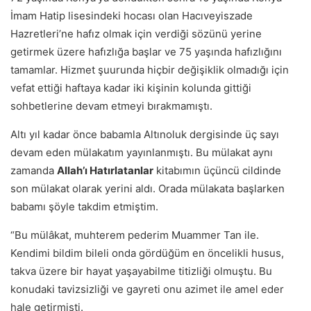
İmam Hatip lisesindeki hocası olan Hacıveyiszade
Hazretleri’ne hafız olmak için verdiği sözünü yerine
getirmek üzere hafızlığa başlar ve 75 yaşında hafızlığını
tamamlar. Hizmet şuurunda hiçbir değişiklik olmadığı için
vefat ettiği haftaya kadar iki kişinin kolunda gittiği
sohbetlerine devam etmeyi bırakmamıştı.
Altı yıl kadar önce babamla Altınoluk dergisinde üç sayı
devam eden mülakatım yayınlanmıştı. Bu mülakat aynı
zamanda
Allah’ı Hatırlatanlar
kitabımın üçüncü cildinde
son mülakat olarak yerini aldı. Orada mülakata başlarken
babamı şöyle takdim etmiştim.
“Bu mülâkat, muhterem pederim Muammer Tan ile.
Kendimi bildim bileli onda gördüğüm en öncelikli husus,
takva üzere bir hayat yaşayabilme titizliği olmuştu. Bu
konudaki tavizsizliği ve gayreti onu azimet ile amel eder
hale getirmişti.