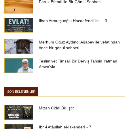
Faruk Efendi ile Bir Gönül Sohbeti
İlhan Armutçuoğlu Hocaefendi ile... -3-
Merhum Oğuz Aydınol Ağabey ile vefatından
önce bir gönül sohbeti...
Teslimiyet Timsali Bir Derviş Tahsin Yatman
Amca'yla...
SON EKLENENLER
Mizah Ciddi Bir İştir
İbn-i Atâullah el-İskenderî - 7