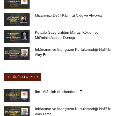
Mizahınızı Değil Kibrinizi Ciddiye Alıyoruz
Kutsala Saygısızlığın Marazi Kökleri ve
Mü’minin Asaletli Duruşu
İnkârcının ve İnançsızın Kurtulamadığı Hafiflik:
Alay Etme
EDİTÖRÜN SEÇTİKLERİ
İbn-i Atâullah el-İskenderî - 7
İnkârcının ve İnançsızın Kurtulamadığı Hafiflik:
Alay Etme