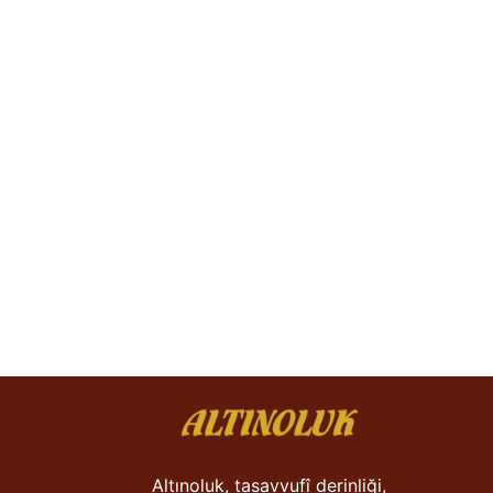
Altınoluk, tasavvufî derinliği,