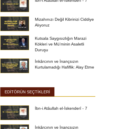
İbn-i Atâullah el-İskenderî - 7
Mizahınızı Değil Kibrinizi Ciddiye
Alıyoruz
Kutsala Saygısızlığın Marazi
Kökleri ve Mü’minin Asaletli
Duruşu
İnkârcının ve İnançsızın
Kurtulamadığı Hafiflik: Alay Etme
EDİTÖRÜN SEÇTİKLERİ
İbn-i Atâullah el-İskenderî - 7
İnkârcının ve İnançsızın