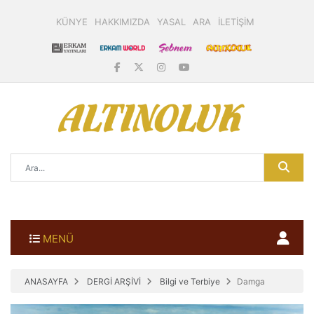
KÜNYE
HAKKIMIZDA
YASAL
ARA
İLETİŞİM
MENÜ
ANASAYFA
DERGİ ARŞİVİ
Bilgi ve Terbiye
Damga