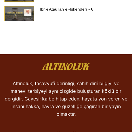
İbn-i Atâullah el-İskenderî - 6
Altınoluk, tasavvufî derinliği, sahih dinî bilgiyi ve
manevi terbiyeyi aynı çizgide buluşturan köklü bir
dergidir. Gayesi; kalbe hitap eden, hayata yön veren ve
insanı hakka, hayra ve güzelliğe çağıran bir yayın
olmaktır.