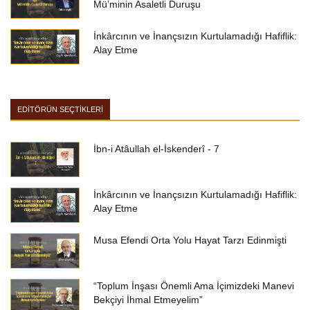
Mü’minin Asaletli Duruşu
İnkârcının ve İnançsızın Kurtulamadığı Hafiflik:
Alay Etme
EDİTÖRÜN SEÇTİKLERİ
İbn-i Atâullah el-İskenderî - 7
İnkârcının ve İnançsızın Kurtulamadığı Hafiflik:
Alay Etme
Musa Efendi Orta Yolu Hayat Tarzı Edinmişti
“Toplum İnşası Önemli Ama İçimizdeki Manevi
Bekçiyi İhmal Etmeyelim”