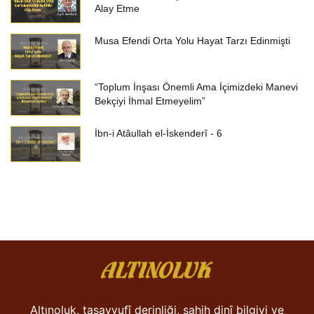
Alay Etme
Musa Efendi Orta Yolu Hayat Tarzı Edinmişti
“Toplum İnşası Önemli Ama İçimizdeki Manevi
Bekçiyi İhmal Etmeyelim”
İbn-i Atâullah el-İskenderî - 6
Altınoluk, tasavvufî derinliği, sahih dinî bilgiyi ve