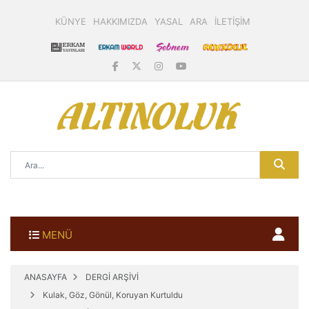
KÜNYE
HAKKIMIZDA
YASAL
ARA
İLETİŞİM
MENÜ
ANASAYFA
DERGİ ARŞİVİ
Kulak, Göz, Gönül, Koruyan Kurtuldu