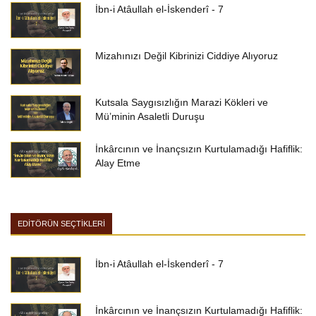
İbn-i Atâullah el-İskenderî - 7
Mizahınızı Değil Kibrinizi Ciddiye Alıyoruz
Kutsala Saygısızlığın Marazi Kökleri ve
Mü’minin Asaletli Duruşu
İnkârcının ve İnançsızın Kurtulamadığı Hafiflik:
Alay Etme
EDİTÖRÜN SEÇTİKLERİ
İbn-i Atâullah el-İskenderî - 7
İnkârcının ve İnançsızın Kurtulamadığı Hafiflik: