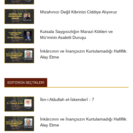
Mizahınızı Değil Kibrinizi Ciddiye Alıyoruz
Kutsala Saygısızlığın Marazi Kökleri ve
Mü’minin Asaletli Duruşu
İnkârcının ve İnançsızın Kurtulamadığı Hafiflik:
Alay Etme
EDİTÖRÜN SEÇTİKLERİ
İbn-i Atâullah el-İskenderî - 7
İnkârcının ve İnançsızın Kurtulamadığı Hafiflik:
Alay Etme