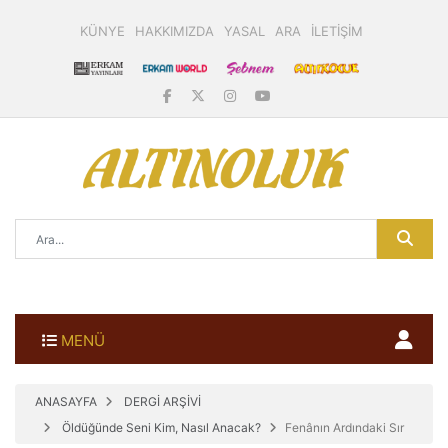
KÜNYE
HAKKIMIZDA
YASAL
ARA
İLETİŞİM
MENÜ
ANASAYFA
DERGİ ARŞİVİ
Öldüğünde Seni Kim, Nasıl Anacak?
Fenânın Ardındaki Sır