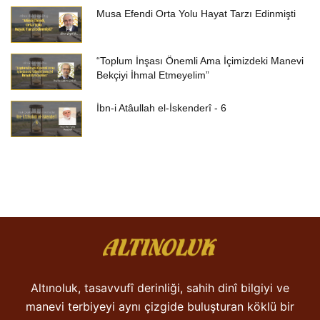
Musa Efendi Orta Yolu Hayat Tarzı Edinmişti
“Toplum İnşası Önemli Ama İçimizdeki Manevi
Bekçiyi İhmal Etmeyelim”
İbn-i Atâullah el-İskenderî - 6
Altınoluk, tasavvufî derinliği, sahih dinî bilgiyi ve
manevi terbiyeyi aynı çizgide buluşturan köklü bir