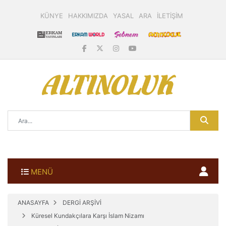
KÜNYE
HAKKIMIZDA
YASAL
ARA
İLETİŞİM
MENÜ
ANASAYFA
DERGİ ARŞİVİ
Küresel Kundakçılara Karşı İslam Nizamı