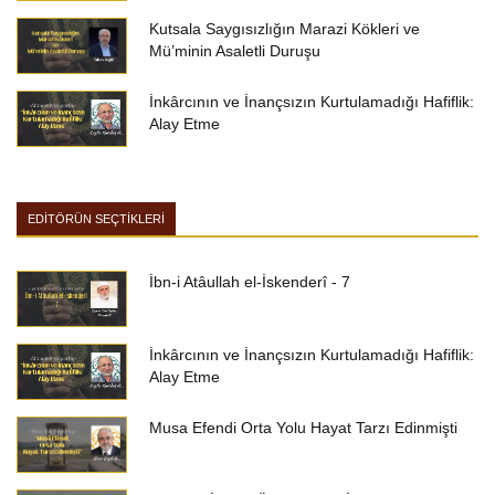
Kutsala Saygısızlığın Marazi Kökleri ve
Mü’minin Asaletli Duruşu
İnkârcının ve İnançsızın Kurtulamadığı Hafiflik:
Alay Etme
EDİTÖRÜN SEÇTİKLERİ
İbn-i Atâullah el-İskenderî - 7
İnkârcının ve İnançsızın Kurtulamadığı Hafiflik:
Alay Etme
Musa Efendi Orta Yolu Hayat Tarzı Edinmişti