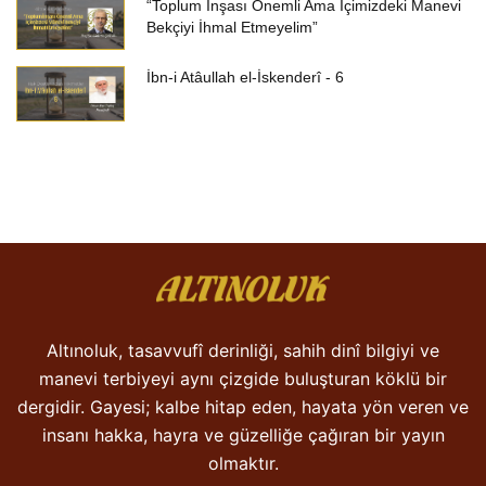
“Toplum İnşası Önemli Ama İçimizdeki Manevi
Bekçiyi İhmal Etmeyelim”
İbn-i Atâullah el-İskenderî - 6
Altınoluk, tasavvufî derinliği, sahih dinî bilgiyi ve
manevi terbiyeyi aynı çizgide buluşturan köklü bir
dergidir. Gayesi; kalbe hitap eden, hayata yön veren ve
insanı hakka, hayra ve güzelliğe çağıran bir yayın
olmaktır.