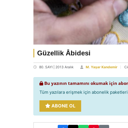
Güzellik Âbidesi
80. SAYI | 2013 Aralık
M. Yaşar Kandemir
C
Bu yazının tamamını okumak için abon
Tüm yazılara erişmek için abonelik paketlerim
ABONE OL