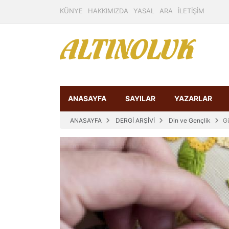
KÜNYE
HAKKIMIZDA
YASAL
ARA
İLETİŞİM
ANASAYFA
SAYILAR
YAZARLAR
ANASAYFA
DERGİ ARŞİVİ
Din ve Gençlik
Gü