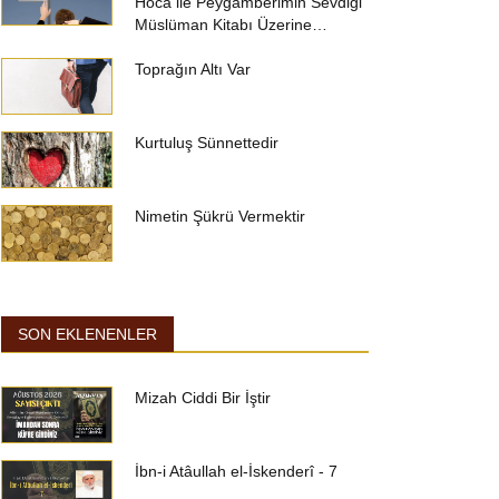
Hoca ile Peygamberimin Sevdiği
Müslüman Kitabı Üzerine…
Toprağın Altı Var
Kurtuluş Sünnettedir
Nimetin Şükrü Vermektir
SON EKLENENLER
Mizah Ciddi Bir İştir
İbn-i Atâullah el-İskenderî - 7