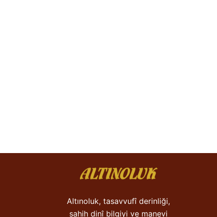
Altınoluk, tasavvufî derinliği,
sahih dinî bilgiyi ve manevi