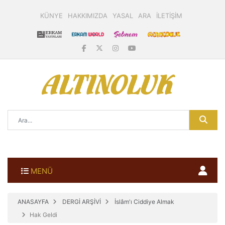
KÜNYE
HAKKIMIZDA
YASAL
ARA
İLETİŞİM
MENÜ
ANASAYFA
DERGİ ARŞİVİ
İslâm'ı Ciddiye Almak
Hak Geldi