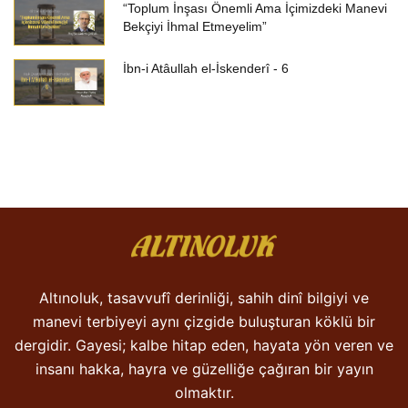
“Toplum İnşası Önemli Ama İçimizdeki Manevi
Bekçiyi İhmal Etmeyelim”
İbn-i Atâullah el-İskenderî - 6
Altınoluk, tasavvufî derinliği, sahih dinî bilgiyi ve
manevi terbiyeyi aynı çizgide buluşturan köklü bir
dergidir. Gayesi; kalbe hitap eden, hayata yön veren ve
insanı hakka, hayra ve güzelliğe çağıran bir yayın
olmaktır.