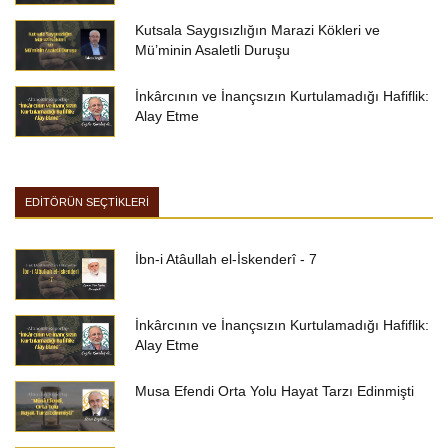
Kutsala Saygısızlığın Marazi Kökleri ve
Mü’minin Asaletli Duruşu
İnkârcının ve İnançsızın Kurtulamadığı Hafiflik:
Alay Etme
EDİTÖRÜN SEÇTİKLERİ
İbn-i Atâullah el-İskenderî - 7
İnkârcının ve İnançsızın Kurtulamadığı Hafiflik:
Alay Etme
Musa Efendi Orta Yolu Hayat Tarzı Edinmişti