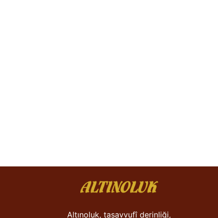
Altınoluk, tasavvufî derinliği,