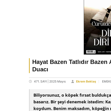
Hayat Bazen Tatlıdır Bazen 
Duacı
471. SAYI | 2025 Mayıs
Ekrem Bektaş
EMEKL
Biliyorsunuz, o köpek fırsat buldukça
basarız. Bir şeyi denemek istedim: K
koydum. Benim maksadım, köpeğin niye