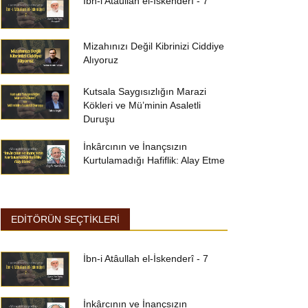
İbn-i Atâullah el-İskenderî - 7
Mizahınızı Değil Kibrinizi Ciddiye
Alıyoruz
Kutsala Saygısızlığın Marazi
Kökleri ve Mü’minin Asaletli
Duruşu
İnkârcının ve İnançsızın
Kurtulamadığı Hafiflik: Alay Etme
EDİTÖRÜN SEÇTİKLERİ
İbn-i Atâullah el-İskenderî - 7
İnkârcının ve İnançsızın