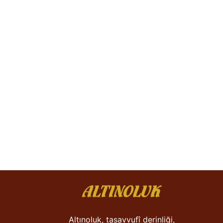
Altınoluk, tasavvufî derinliği,