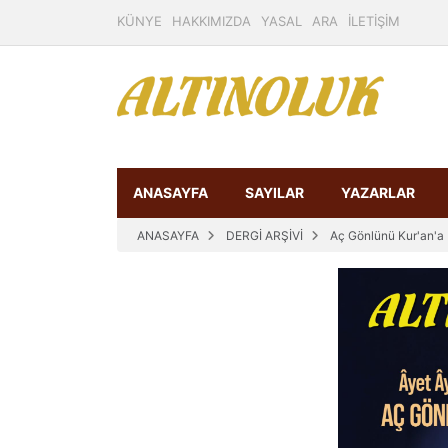
KÜNYE
HAKKIMIZDA
YASAL
ARA
İLETİŞİM
ANASAYFA
SAYILAR
YAZARLAR
ANASAYFA
DERGİ ARŞİVİ
Aç Gönlünü Kur'an'a