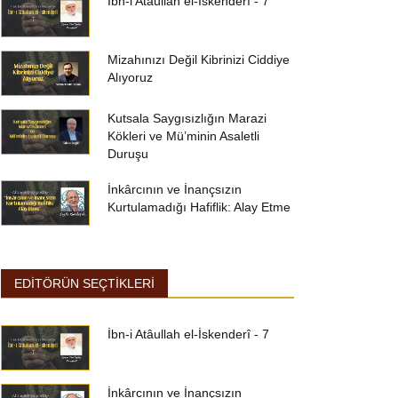
İbn-i Atâullah el-İskenderî - 7
Mizahınızı Değil Kibrinizi Ciddiye
Alıyoruz
Kutsala Saygısızlığın Marazi
Kökleri ve Mü’minin Asaletli
Duruşu
İnkârcının ve İnançsızın
Kurtulamadığı Hafiflik: Alay Etme
EDİTÖRÜN SEÇTİKLERİ
İbn-i Atâullah el-İskenderî - 7
İnkârcının ve İnançsızın