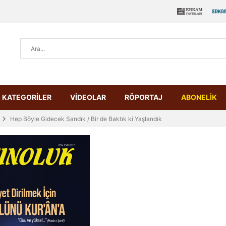
KATEGORİLER
VİDEOLAR
RÖPORTAJ
ABONELİK
Hep Böyle Gidecek Sandık / Bir de Baktık ki Yaşlandık