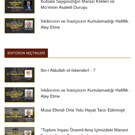
Kutsala Saygısızlığın Marazi Kökleri ve
Mü’minin Asaletli Duruşu
İnkârcının ve İnançsızın Kurtulamadığı Hafiflik:
Alay Etme
EDİTÖRÜN SEÇTİKLERİ
İbn-i Atâullah el-İskenderî - 7
İnkârcının ve İnançsızın Kurtulamadığı Hafiflik:
Alay Etme
Musa Efendi Orta Yolu Hayat Tarzı Edinmişti
“Toplum İnşası Önemli Ama İçimizdeki Manevi