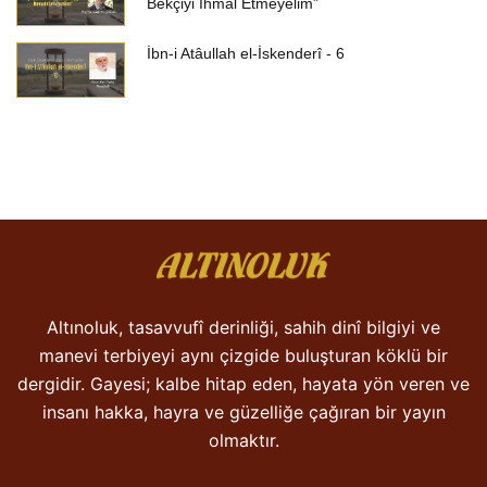
Bekçiyi İhmal Etmeyelim”
İbn-i Atâullah el-İskenderî - 6
Altınoluk, tasavvufî derinliği, sahih dinî bilgiyi ve
manevi terbiyeyi aynı çizgide buluşturan köklü bir
dergidir. Gayesi; kalbe hitap eden, hayata yön veren ve
insanı hakka, hayra ve güzelliğe çağıran bir yayın
olmaktır.