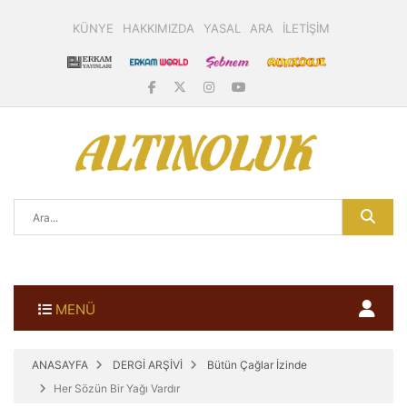
KÜNYE
HAKKIMIZDA
YASAL
ARA
İLETİŞİM
MENÜ
ANASAYFA
DERGİ ARŞİVİ
Bütün Çağlar İzinde
Her Sözün Bir Yağı Vardır