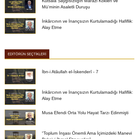
Kutsala Saygısızlığın Marazi Kökleri ve
Mü’minin Asaletli Duruşu
İnkârcının ve İnançsızın Kurtulamadığı Hafiflik:
Alay Etme
EDİTÖRÜN SEÇTİKLERİ
İbn-i Atâullah el-İskenderî - 7
İnkârcının ve İnançsızın Kurtulamadığı Hafiflik:
Alay Etme
Musa Efendi Orta Yolu Hayat Tarzı Edinmişti
“Toplum İnşası Önemli Ama İçimizdeki Manevi