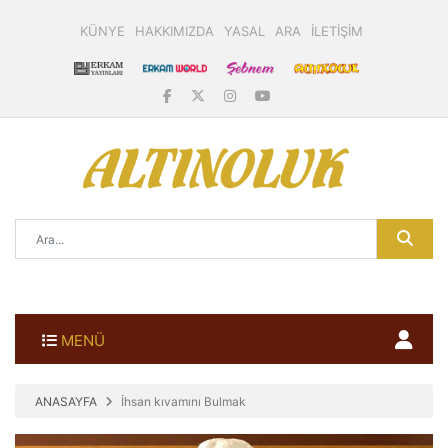
KÜNYE
HAKKIMIZDA
YASAL
ARA
İLETİŞİM
MENÜ
ANASAYFA
İhsan kıvamını Bulmak