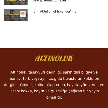
Bekçiyi İhmal Etmeyelim”
İbn-i Atâullah el-İskenderî - 6
Altınoluk, tasavvufî derinliği, sahih dinî bilgiyi ve
manevi terbiyeyi aynı çizgide buluşturan köklü bir
dergidir. Gayesi; kalbe hitap eden, hayata yön veren ve
insanı hakka, hayra ve güzelliğe çağıran bir yayın
olmaktır.