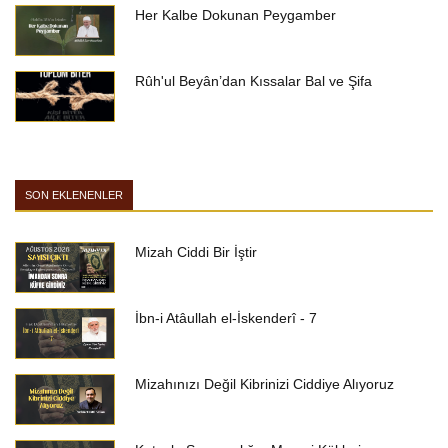
Her Kalbe Dokunan Peygamber
Rûh'ul Beyân’dan Kıssalar Bal ve Şifa
SON EKLENENLER
Mizah Ciddi Bir İştir
İbn-i Atâullah el-İskenderî - 7
Mizahınızı Değil Kibrinizi Ciddiye Alıyoruz