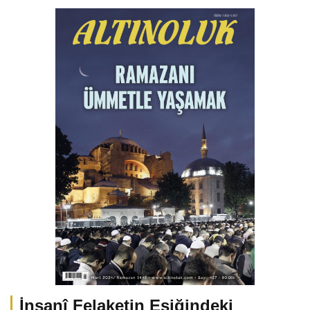
İnsanî Felaketin Eşiğindeki