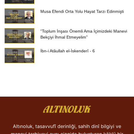
Musa Efendi Orta Yolu Hayat Tarzı Edinmişti
“Toplum İnşası Önemli Ama İçimizdeki Manevi
Bekçiyi İhmal Etmeyelim”
İbn-i Atâullah el-İskenderî - 6
Altınoluk, tasavvufî derinliği, sahih dinî bilgiyi ve