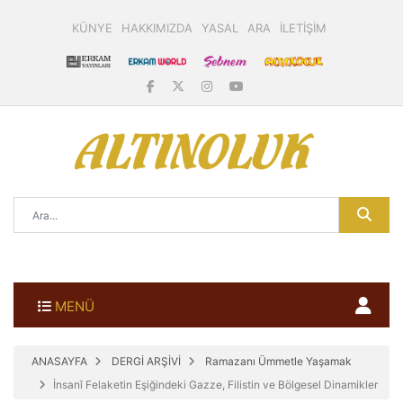
KÜNYE
HAKKIMIZDA
YASAL
ARA
İLETİŞİM
MENÜ
ANASAYFA
DERGİ ARŞİVİ
Ramazanı Ümmetle Yaşamak
İnsanî Felaketin Eşiğindeki Gazze, Filistin ve Bölgesel Dinamikler