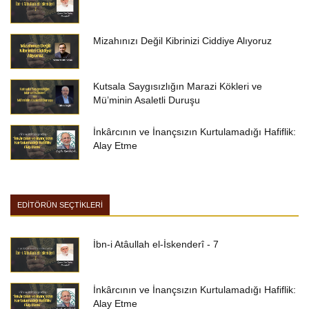
Mizahınızı Değil Kibrinizi Ciddiye Alıyoruz
Kutsala Saygısızlığın Marazi Kökleri ve
Mü’minin Asaletli Duruşu
İnkârcının ve İnançsızın Kurtulamadığı Hafiflik:
Alay Etme
EDİTÖRÜN SEÇTİKLERİ
İbn-i Atâullah el-İskenderî - 7
İnkârcının ve İnançsızın Kurtulamadığı Hafiflik:
Alay Etme