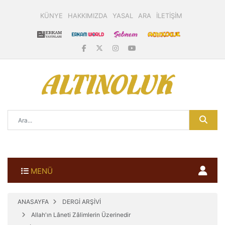
KÜNYE
HAKKIMIZDA
YASAL
ARA
İLETİŞİM
MENÜ
ANASAYFA
DERGİ ARŞİVİ
Allah'ın Lâneti Zâlimlerin Üzerinedir