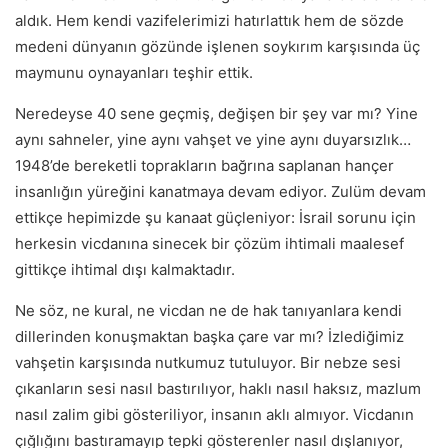
aldık. Hem kendi vazifelerimizi hatırlattık hem de sözde
medeni dünyanın gözünde işlenen soykırım karşısında üç
maymunu oynayanları teşhir ettik.
Neredeyse 40 sene geçmiş, değişen bir şey var mı? Yine
aynı sahneler, yine aynı vahşet ve yine aynı duyarsızlık…
1948’de bereketli toprakların bağrına saplanan hançer
insanlığın yüreğini kanatmaya devam ediyor. Zulüm devam
ettikçe hepimizde şu kanaat güçleniyor: İsrail sorunu için
herkesin vicdanına sinecek bir çözüm ihtimali maalesef
gittikçe ihtimal dışı kalmaktadır.
Ne söz, ne kural, ne vicdan ne de hak tanıyanlara kendi
dillerinden konuşmaktan başka çare var mı? İzlediğimiz
vahşetin karşısında nutkumuz tutuluyor. Bir nebze sesi
çıkanların sesi nasıl bastırılıyor, haklı nasıl haksız, mazlum
nasıl zalim gibi gösteriliyor, insanın aklı almıyor. Vicdanın
çığlığını bastıramayıp tepki gösterenler nasıl dışlanıyor,