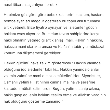
nasıl itibarsızlaştırılıyor, ibretlik…
Hepimize göz göre göre bebek katillerini mazlum, hastane
bombalayanları mağdur gösteren bu toplu akıl tutulması
artık yetmeli. Bize tiyatro oynayan ve izletenler gücün
hakkını esas alıyorlar. Bu melun tavrın sahiplerine karşı
haklı olmanın yetmediği artık anlaşılmalı. Haklının hakkını,
haksıza mani olarak araması ve Kur’an’ın tabiriyle müstazaf
konumuna düşmemesi gerekiyor.
Hakkın gücünü haksıza kim gösterecek? Hakkın yanında
olduğunu iddia edenler tabii ki… Hakkın yanında olanlar
zalimin zulmüne mani olmakla mükelleftirler. Siyonistler,
Osmanlı yetimi Filistinlinin canına, malına ve şerefine
kasteden müfsit zalimlerdir. Bugün, yetime sahip çıkma,
hakkı gasp edilenin hakkını teslim etme ve Allah’ın vaadinin
hak olduğunu gösterme zamanıdır.