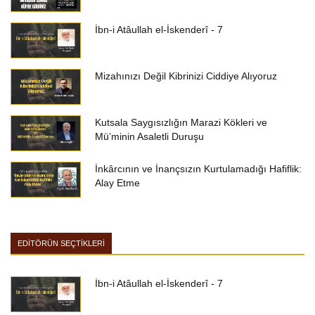
İbn-i Atâullah el-İskenderî - 7
Mizahınızı Değil Kibrinizi Ciddiye Alıyoruz
Kutsala Saygısızlığın Marazi Kökleri ve
Mü’minin Asaletli Duruşu
İnkârcının ve İnançsızın Kurtulamadığı Hafiflik:
Alay Etme
EDİTÖRÜN SEÇTİKLERİ
İbn-i Atâullah el-İskenderî - 7