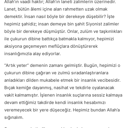
Allah’ın vaadi haktır; Allah’ın laneti zalimlerin üzerinedir.
Lanet, bütün âlemi içine alan rahmetten uzak olmak
demektir. İnsan nasıl böyle bir derekeye düşebilir? İşte
hepimiz şahidiz; insan demeye bin şahit Siyonist zalimler
böyle bir derekeye düşmüştür. Onlar, zulüm ve taşkınlıkları
ile çukurun dibine battıkça batmakla kalmıyor, hepimizi
aksiyona geçemeyen meflûçlara dönüştürerek
insanlığımızla alay ediyorlar.
“Artık yeter” demenin zamanı gelmiştir. Bugün, hepimizi o
çukurun dibine çağıran ve zulmü sıradanlaştıranlara
anladıkları dilden mukabele etmek bir insanlık vecibesidir.
Bıçak kemiğe dayanmış, nasihat ve tekdirle oyalanacak
vakit kalmamıştır. İşlenen insanlık suçlarına sessiz kalmaya
devam ettiğimiz takdirde kendi insanlık hesabımızı
veremeyecek bir yere düşeceğiz. Hepimiz bundan Allah’a
sığınalım.