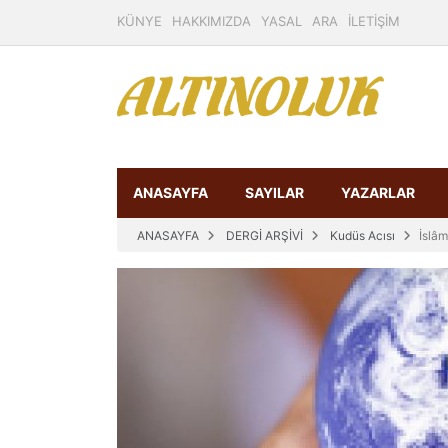
KÜNYE
HAKKIMIZDA
YASAL
ARA
İLETİŞİM
ANASAYFA
SAYILAR
YAZARLAR
ANASAYFA
DERGİ ARŞİVİ
Kudüs Acısı
İslâ