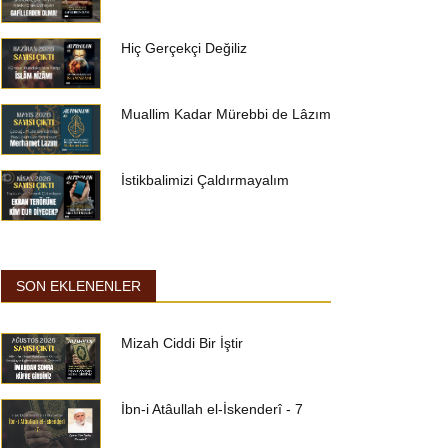
Hiç Gerçekçi Değiliz
Muallim Kadar Mürebbi de Lâzım
İstikbalimizi Çaldırmayalım
SON EKLENENLER
Mizah Ciddi Bir İştir
İbn-i Atâullah el-İskenderî - 7