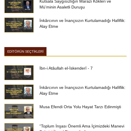
Kutsala Saygısızlığın Marazi Kökleri ve
Mü’minin Asaletli Duruşu
İnkârcının ve İnançsızın Kurtulamadığı Hafiflik:
Alay Etme
EDİTÖRÜN SEÇTİKLERİ
İbn-i Atâullah el-İskenderî - 7
İnkârcının ve İnançsızın Kurtulamadığı Hafiflik:
Alay Etme
Musa Efendi Orta Yolu Hayat Tarzı Edinmişti
“Toplum İnşası Önemli Ama İçimizdeki Manevi