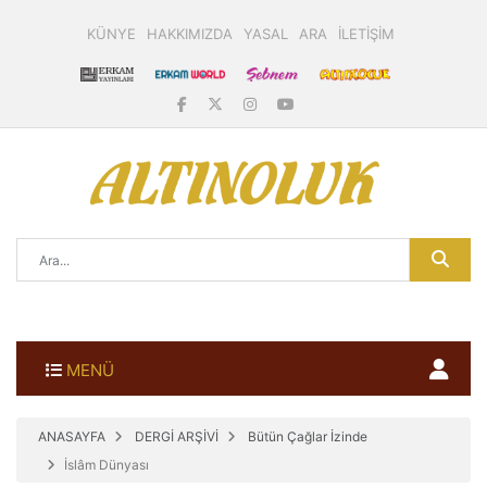
KÜNYE
HAKKIMIZDA
YASAL
ARA
İLETİŞİM
MENÜ
ANASAYFA
DERGİ ARŞİVİ
Bütün Çağlar İzinde
İslâm Dünyası