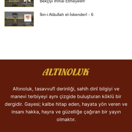
Bekçiyi İhmal Etmeyelim”
İbn-i Atâullah el-İskenderî - 6
Altınoluk, tasavvufî derinliği, sahih dinî bilgiyi ve
manevi terbiyeyi aynı çizgide buluşturan köklü bir
dergidir. Gayesi; kalbe hitap eden, hayata yön veren ve
insanı hakka, hayra ve güzelliğe çağıran bir yayın
olmaktır.