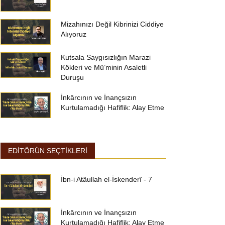
Mizahınızı Değil Kibrinizi Ciddiye
Alıyoruz
Kutsala Saygısızlığın Marazi
Kökleri ve Mü’minin Asaletli
Duruşu
İnkârcının ve İnançsızın
Kurtulamadığı Hafiflik: Alay Etme
EDİTÖRÜN SEÇTİKLERİ
İbn-i Atâullah el-İskenderî - 7
İnkârcının ve İnançsızın
Kurtulamadığı Hafiflik: Alay Etme