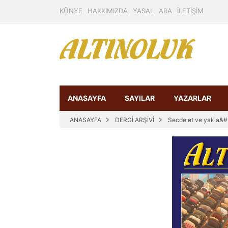
KÜNYE
HAKKIMIZDA
YASAL
ARA
İLETİŞİM
ANASAYFA
SAYILAR
YAZARLAR
ANASAYFA
DERGİ ARŞİVİ
Secde et ve yakla&#3