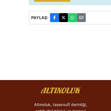
PAYLAŞ:
Altınoluk, tasavvufî derinliği,