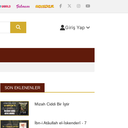
Giriş Yap
SON EKLENENLER
Mizah Ciddi Bir İştir
İbn-i Atâullah el-İskenderî - 7