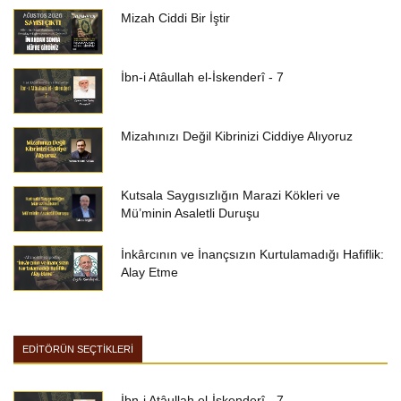
Mizah Ciddi Bir İştir
İbn-i Atâullah el-İskenderî - 7
Mizahınızı Değil Kibrinizi Ciddiye Alıyoruz
Kutsala Saygısızlığın Marazi Kökleri ve
Mü’minin Asaletli Duruşu
İnkârcının ve İnançsızın Kurtulamadığı Hafiflik:
Alay Etme
EDİTÖRÜN SEÇTİKLERİ
İbn-i Atâullah el-İskenderî - 7