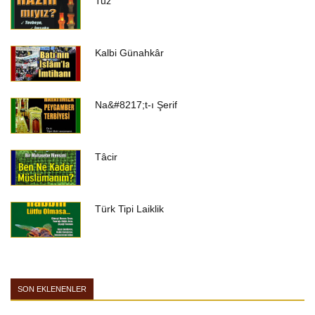
Tuz
Kalbi Günahkâr
Na&#8217;t-ı Şerif
Tâcir
Türk Tipi Laiklik
SON EKLENENLER