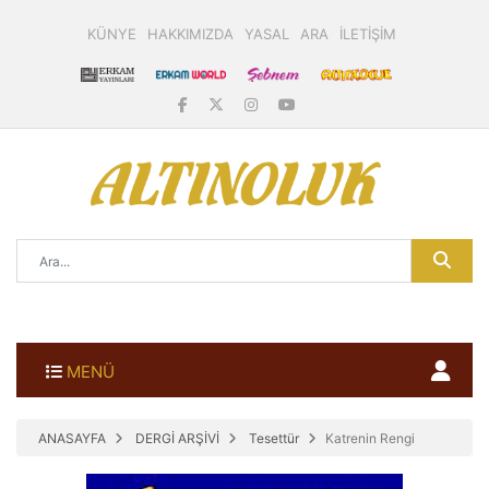
KÜNYE
HAKKIMIZDA
YASAL
ARA
İLETİŞİM
MENÜ
ANASAYFA
DERGİ ARŞİVİ
Tesettür
Katrenin Rengi