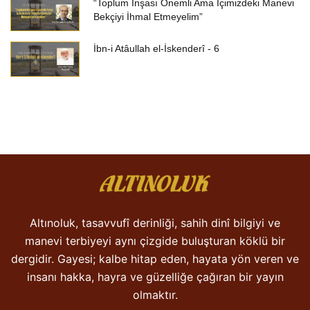
“Toplum İnşası Önemli Ama İçimizdeki Manevi
Bekçiyi İhmal Etmeyelim”
İbn-i Atâullah el-İskenderî - 6
Altınoluk, tasavvufî derinliği, sahih dinî bilgiyi ve
manevi terbiyeyi aynı çizgide buluşturan köklü bir
dergidir. Gayesi; kalbe hitap eden, hayata yön veren ve
insanı hakka, hayra ve güzelliğe çağıran bir yayın
olmaktır.