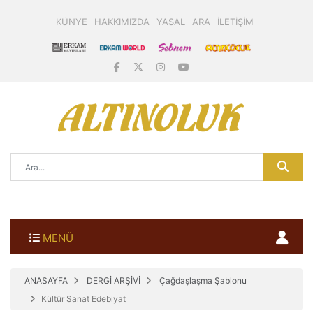
KÜNYE
HAKKIMIZDA
YASAL
ARA
İLETİŞİM
MENÜ
ANASAYFA
DERGİ ARŞİVİ
Çağdaşlaşma Şablonu
Kültür Sanat Edebiyat