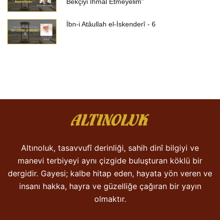
Bekçiyi İhmal Etmeyelim”
İbn-i Atâullah el-İskenderî - 6
Altınoluk, tasavvufî derinliği, sahih dinî bilgiyi ve
manevi terbiyeyi aynı çizgide buluşturan köklü bir
dergidir. Gayesi; kalbe hitap eden, hayata yön veren ve
insanı hakka, hayra ve güzelliğe çağıran bir yayın
olmaktır.