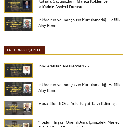
Kutsala Saygısızlığın Marazi Kökleri ve
Mü’minin Asaletli Duruşu
İnkârcının ve İnançsızın Kurtulamadığı Hafiflik:
Alay Etme
EDİTÖRÜN SEÇTİKLERİ
İbn-i Atâullah el-İskenderî - 7
İnkârcının ve İnançsızın Kurtulamadığı Hafiflik:
Alay Etme
Musa Efendi Orta Yolu Hayat Tarzı Edinmişti
“Toplum İnşası Önemli Ama İçimizdeki Manevi