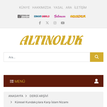
KÜNYE
HAKKIMIZDA
YASAL
ARA
İLETİŞİM
MENÜ
ANASAYFA
DERGİ ARŞİVİ
Küresel Kundakçılara Karşı İslam Nizamı