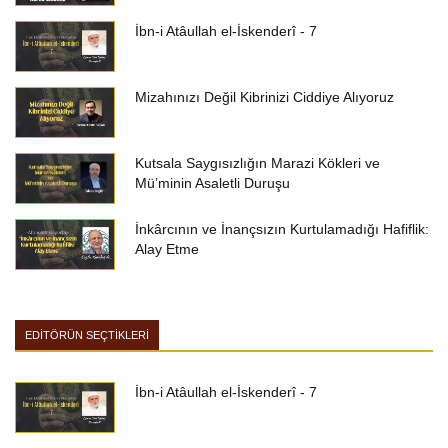
İbn-i Atâullah el-İskenderî - 7
Mizahınızı Değil Kibrinizi Ciddiye Alıyoruz
Kutsala Saygısızlığın Marazi Kökleri ve
Mü’minin Asaletli Duruşu
İnkârcının ve İnançsızın Kurtulamadığı Hafiflik:
Alay Etme
EDİTÖRÜN SEÇTİKLERİ
İbn-i Atâullah el-İskenderî - 7