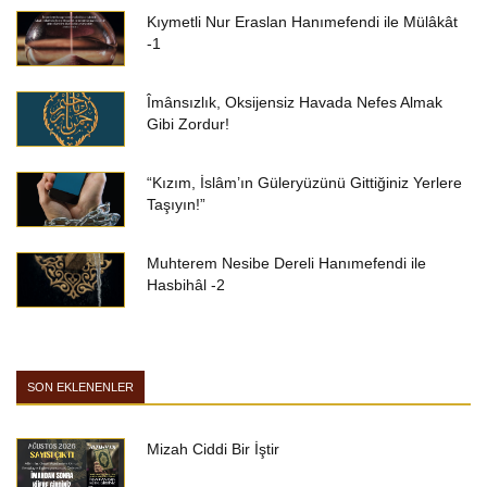
Kıymetli Nur Eraslan Hanımefendi ile Mülâkât
-1
Îmânsızlık, Oksijensiz Havada Nefes Almak
Gibi Zordur!
“Kızım, İslâm’ın Güleryüzünü Gittiğiniz Yerlere
Taşıyın!”
Muhterem Nesibe Dereli Hanımefendi ile
Hasbihâl -2
SON EKLENENLER
Mizah Ciddi Bir İştir