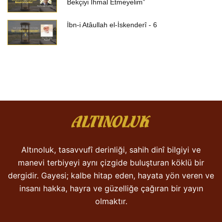
Bekçiyi İhmal Etmeyelim”
İbn-i Atâullah el-İskenderî - 6
Altınoluk, tasavvufî derinliği, sahih dinî bilgiyi ve
manevi terbiyeyi aynı çizgide buluşturan köklü bir
dergidir. Gayesi; kalbe hitap eden, hayata yön veren ve
insanı hakka, hayra ve güzelliğe çağıran bir yayın
olmaktır.