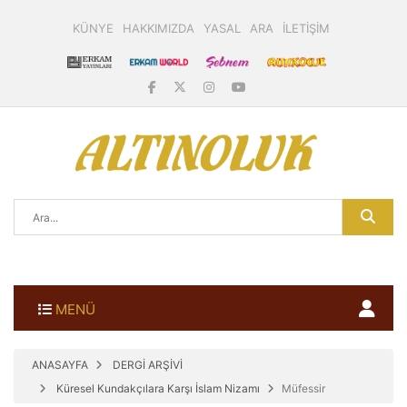
KÜNYE
HAKKIMIZDA
YASAL
ARA
İLETİŞİM
MENÜ
ANASAYFA
DERGİ ARŞİVİ
Küresel Kundakçılara Karşı İslam Nizamı
Müfessir