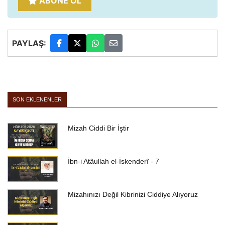
ABONE OL
PAYLAŞ:
SON EKLENENLER
Mizah Ciddi Bir İştir
İbn-i Atâullah el-İskenderî - 7
Mizahınızı Değil Kibrinizi Ciddiye Alıyoruz