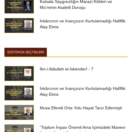
Kutsala Saygısızlığın Marazi Kökleri ve
Mü’minin Asaletli Duruşu
İnkârcının ve İnançsızın Kurtulamadığı Hafiflik:
Alay Etme
EDİTÖRÜN SEÇTİKLERİ
İbn-i Atâullah el-İskenderî - 7
İnkârcının ve İnançsızın Kurtulamadığı Hafiflik:
Alay Etme
Musa Efendi Orta Yolu Hayat Tarzı Edinmişti
“Toplum İnşası Önemli Ama İçimizdeki Manevi