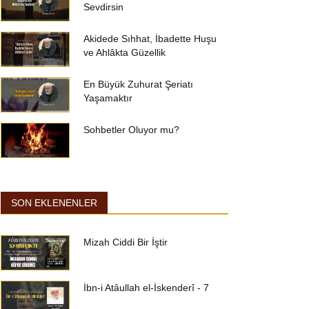
Sevdirsin
Akidede Sıhhat, İbadette Huşu
ve Ahlâkta Güzellik
En Büyük Zuhurat Şeriatı
Yaşamaktır
Sohbetler Oluyor mu?
SON EKLENENLER
Mizah Ciddi Bir İştir
İbn-i Atâullah el-İskenderî - 7