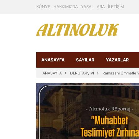
KÜNYE
HAKKIMIZDA
YASAL
ARA
İLETİŞİM
ANASAYFA
SAYILAR
YAZARLAR
ANASAYFA
DERGİ ARŞİVİ
Ramazanı Ümmetle 