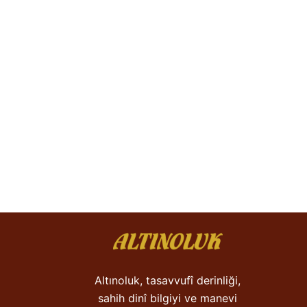
Altınoluk, tasavvufî derinliği,
sahih dinî bilgiyi ve manevi