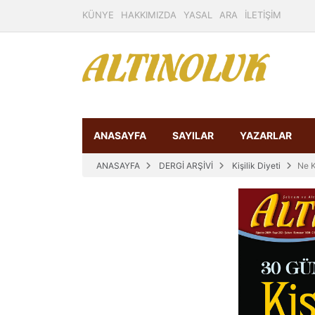
KÜNYE
HAKKIMIZDA
YASAL
ARA
İLETİŞİM
ANASAYFA
SAYILAR
YAZARLAR
ANASAYFA
DERGİ ARŞİVİ
Kişilik Diyeti
Ne K