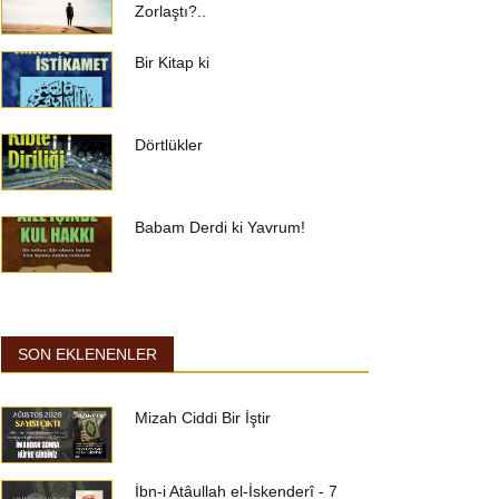
Zorlaştı?..
Bir Kitap ki
Dörtlükler
Babam Derdi ki Yavrum!
SON EKLENENLER
Mizah Ciddi Bir İştir
İbn-i Atâullah el-İskenderî - 7