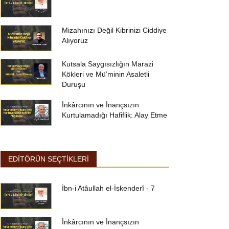
Mizahınızı Değil Kibrinizi Ciddiye
Alıyoruz
Kutsala Saygısızlığın Marazi
Kökleri ve Mü’minin Asaletli
Duruşu
İnkârcının ve İnançsızın
Kurtulamadığı Hafiflik: Alay Etme
EDİTÖRÜN SEÇTİKLERİ
İbn-i Atâullah el-İskenderî - 7
İnkârcının ve İnançsızın