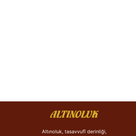
Altınoluk, tasavvufî derinliği,