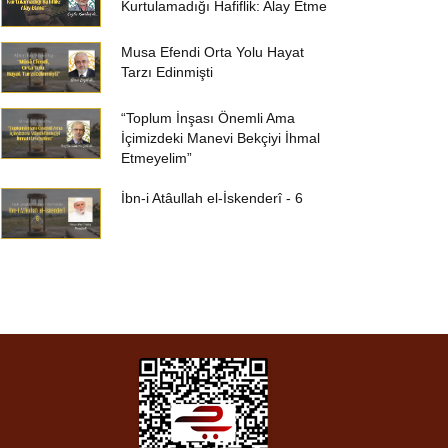
Kurtulamadığı Hafiflik: Alay Etme
Musa Efendi Orta Yolu Hayat
Tarzı Edinmişti
“Toplum İnşası Önemli Ama
İçimizdeki Manevi Bekçiyi İhmal
Etmeyelim”
İbn-i Atâullah el-İskenderî - 6