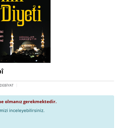
bî
DEBİYAT
e olmanız gerekmektedir.
izi inceleyebilirsiniz.