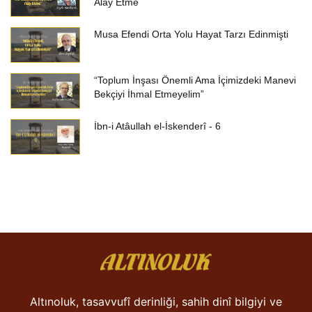
Alay Etme
Musa Efendi Orta Yolu Hayat Tarzı Edinmişti
“Toplum İnşası Önemli Ama İçimizdeki Manevi
Bekçiyi İhmal Etmeyelim”
İbn-i Atâullah el-İskenderî - 6
Altınoluk, tasavvufî derinliği, sahih dinî bilgiyi ve