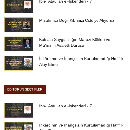
İbn-i Atâullah el-İskenderî - 7
Mizahınızı Değil Kibrinizi Ciddiye Alıyoruz
Kutsala Saygısızlığın Marazi Kökleri ve
Mü’minin Asaletli Duruşu
İnkârcının ve İnançsızın Kurtulamadığı Hafiflik:
Alay Etme
EDİTÖRÜN SEÇTİKLERİ
İbn-i Atâullah el-İskenderî - 7
İnkârcının ve İnançsızın Kurtulamadığı Hafiflik: