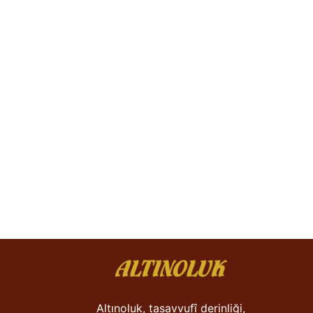
Altınoluk, tasavvufî derinliği,