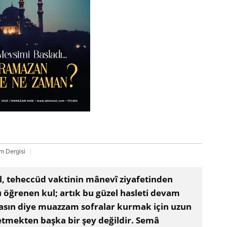
 Dergisi
l, teheccüd vaktinin mânevî ziyafetinden
 öğrenen kul; artık bu güzel hasleti devam
masın diye muazzam sofralar kurmak için uzun
etmekten başka bir şey değildir. Semâ