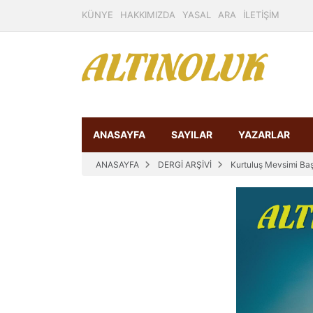
KÜNYE
HAKKIMIZDA
YASAL
ARA
İLETİŞİM
ANASAYFA
SAYILAR
YAZARLAR
ANASAYFA
DERGİ ARŞİVİ
Kurtuluş Mevsimi Ba