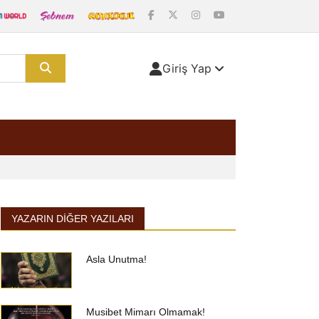
Giriş Yap
YAZARIN DIĞER YAZILARI
Asla Unutma!
Musibet Mimarı Olmamak!