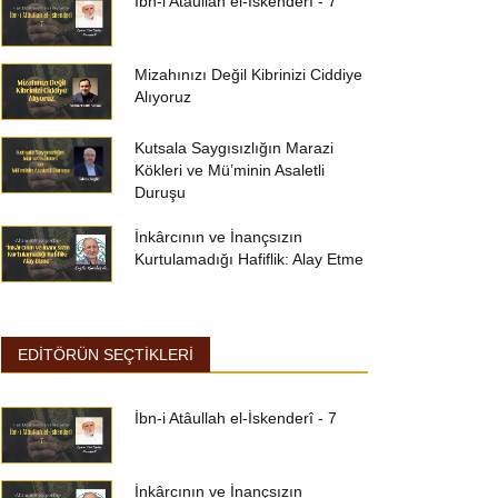
İbn-i Atâullah el-İskenderî - 7
Mizahınızı Değil Kibrinizi Ciddiye
Alıyoruz
Kutsala Saygısızlığın Marazi
Kökleri ve Mü’minin Asaletli
Duruşu
İnkârcının ve İnançsızın
Kurtulamadığı Hafiflik: Alay Etme
EDİTÖRÜN SEÇTİKLERİ
İbn-i Atâullah el-İskenderî - 7
İnkârcının ve İnançsızın