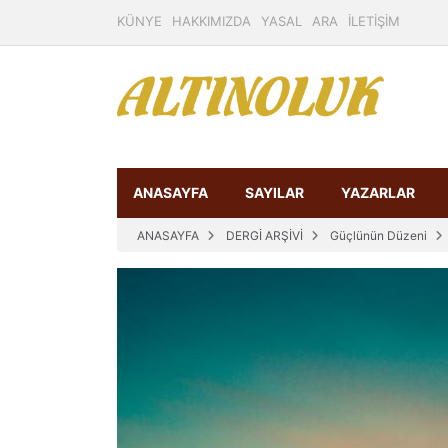
KÜNYE
HAKKIMIZDA
YASAL
ARA
İLETİŞİM
ANASAYFA
SAYILAR
YAZARLAR
ANASAYFA
DERGİ ARŞİVİ
Güçlünün Düzeni