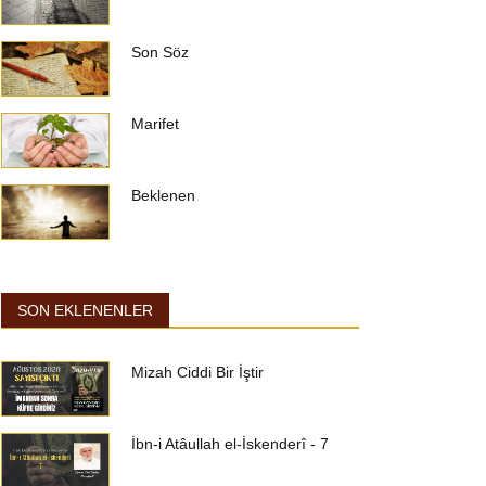
Son Söz
Marifet
Beklenen
SON EKLENENLER
Mizah Ciddi Bir İştir
İbn-i Atâullah el-İskenderî - 7