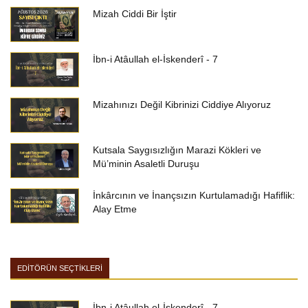
Mizah Ciddi Bir İştir
İbn-i Atâullah el-İskenderî - 7
Mizahınızı Değil Kibrinizi Ciddiye Alıyoruz
Kutsala Saygısızlığın Marazi Kökleri ve
Mü’minin Asaletli Duruşu
İnkârcının ve İnançsızın Kurtulamadığı Hafiflik:
Alay Etme
EDİTÖRÜN SEÇTİKLERİ
İbn-i Atâullah el-İskenderî - 7