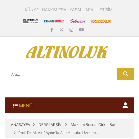
KÜNYE
HAKKIMIZDA
YASAL
ARA
İLETİŞİM
MENÜ
ANASAYFA
DERGİ ARŞİVİ
Mazlum Bosna, Çirkin Batı
Prof. Dr. M. Akif Aydın'la Aile Hukuku Üzerine...