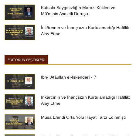
Kutsala Saygısızlığın Marazi Kökleri ve
Mü’minin Asaletli Duruşu
İnkârcının ve İnançsızın Kurtulamadığı Hafiflik:
Alay Etme
EDİTÖRÜN SEÇTİKLERİ
İbn-i Atâullah el-İskenderî - 7
İnkârcının ve İnançsızın Kurtulamadığı Hafiflik:
Alay Etme
Musa Efendi Orta Yolu Hayat Tarzı Edinmişti