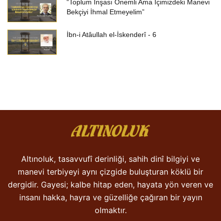
“Toplum İnşası Önemli Ama İçimizdeki Manevi
Bekçiyi İhmal Etmeyelim”
İbn-i Atâullah el-İskenderî - 6
Altınoluk, tasavvufî derinliği, sahih dinî bilgiyi ve
manevi terbiyeyi aynı çizgide buluşturan köklü bir
dergidir. Gayesi; kalbe hitap eden, hayata yön veren ve
insanı hakka, hayra ve güzelliğe çağıran bir yayın
olmaktır.