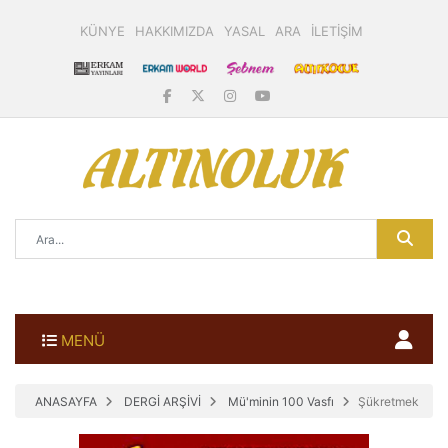
KÜNYE
HAKKIMIZDA
YASAL
ARA
İLETİŞİM
MENÜ
ANASAYFA
DERGİ ARŞİVİ
Mü'minin 100 Vasfı
Şükretmek