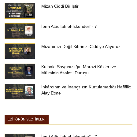
Mizah Ciddi Bir İştir
İbn-i Atâullah el-İskenderî - 7
Mizahınızı Değil Kibrinizi Ciddiye Alıyoruz
Kutsala Saygısızlığın Marazi Kökleri ve
Mü’minin Asaletli Duruşu
İnkârcının ve İnançsızın Kurtulamadığı Hafiflik:
Alay Etme
EDİTÖRÜN SEÇTİKLERİ
İbn-i Atâullah el-İskenderî - 7