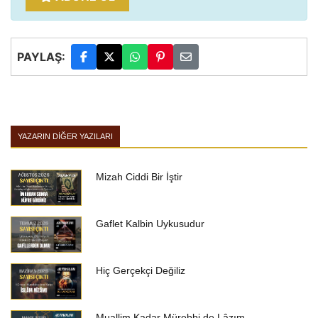
PAYLAŞ:
YAZARIN DIĞER YAZILARI
Mizah Ciddi Bir İştir
Gaflet Kalbin Uykusudur
Hiç Gerçekçi Değiliz
Muallim Kadar Mürebbi de Lâzım