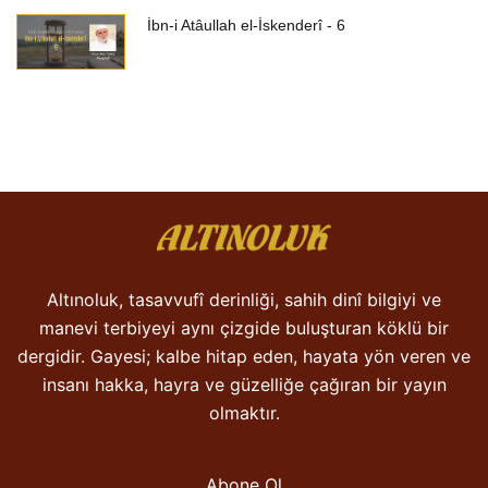
İbn-i Atâullah el-İskenderî - 6
Altınoluk, tasavvufî derinliği, sahih dinî bilgiyi ve
manevi terbiyeyi aynı çizgide buluşturan köklü bir
dergidir. Gayesi; kalbe hitap eden, hayata yön veren ve
insanı hakka, hayra ve güzelliğe çağıran bir yayın
olmaktır.
Abone Ol