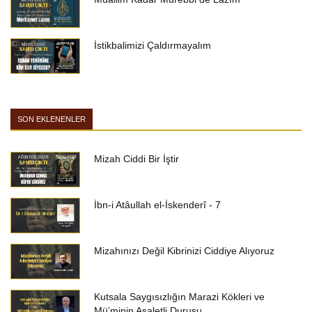
İstikbalimizi Çaldırmayalım
SON EKLENENLER
Mizah Ciddi Bir İştir
İbn-i Atâullah el-İskenderî - 7
Mizahınızı Değil Kibrinizi Ciddiye Alıyoruz
Kutsala Saygısızlığın Marazi Kökleri ve
Mü’minin Asaletli Duruşu