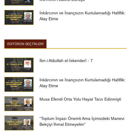
İnkârcının ve İnançsızın Kurtulamadığı Hafiflik:
Alay Etme
EDİTÖRÜN SEÇTİKLERİ
İbn-i Atâullah el-İskenderî - 7
İnkârcının ve İnançsızın Kurtulamadığı Hafiflik:
Alay Etme
Musa Efendi Orta Yolu Hayat Tarzı Edinmişti
“Toplum İnşası Önemli Ama İçimizdeki Manevi
Bekçiyi İhmal Etmeyelim”