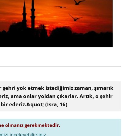
ehri yok etmek istediğimiz zaman, şımarık
riz, ama onlar yoldan çıkarlar. Artık, o şehir
ir ederiz.&quot; (İsra, 16)
e olmanız gerekmektedir.
izi inceleyebilirsiniz.