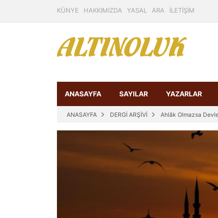
KÜNYE
HAKKIMIZDA
YASAL
ARA
İLETİŞİM
ANASAYFA
SAYILAR
YAZARLAR
ANASAYFA
DERGİ ARŞİVİ
Ahlâk Olmazsa Devle