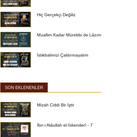
Hiç Gerçekçi Değiliz
Muallim Kadar Mürebbi de Lâzım
İstikbalimizi Çaldırmayalım
SON EKLENENLER
Mizah Ciddi Bir İştir
İbn-i Atâullah el-İskenderî - 7