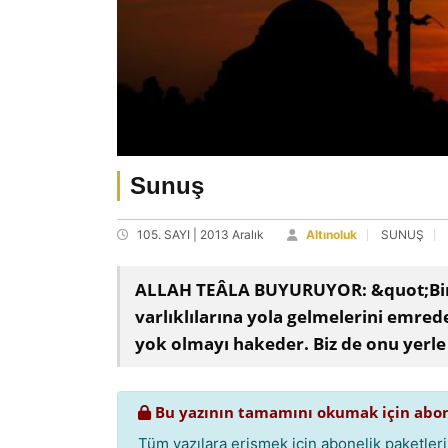
Sunuş
105. SAYI | 2013 Aralık
Altınoluk
SUNUŞ
ALLAH TEÂLA BUYURUYOR: &quot;Bir ş
varlıklılarına yola gelmelerini emrede
yok olmayı hakeder. Biz de onu yerle b
Bu yazının tamamını okumak için abon
Tüm yazılara erişmek için abonelik paketlerim