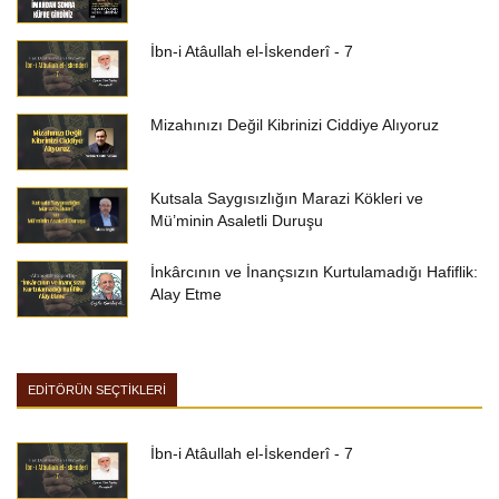
İbn-i Atâullah el-İskenderî - 7
Mizahınızı Değil Kibrinizi Ciddiye Alıyoruz
Kutsala Saygısızlığın Marazi Kökleri ve
Mü’minin Asaletli Duruşu
İnkârcının ve İnançsızın Kurtulamadığı Hafiflik:
Alay Etme
EDİTÖRÜN SEÇTİKLERİ
İbn-i Atâullah el-İskenderî - 7