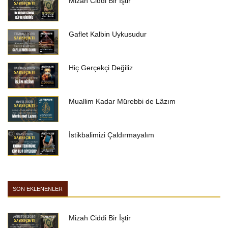
Mizah Ciddi Bir İştir
Gaflet Kalbin Uykusudur
Hiç Gerçekçi Değiliz
Muallim Kadar Mürebbi de Lâzım
İstikbalimizi Çaldırmayalım
SON EKLENENLER
Mizah Ciddi Bir İştir