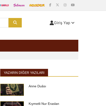
Giriş Yap
YAZARIN DIĞER YAZILARI
Anne Duâsı
Kıymetli Nur Eraslan