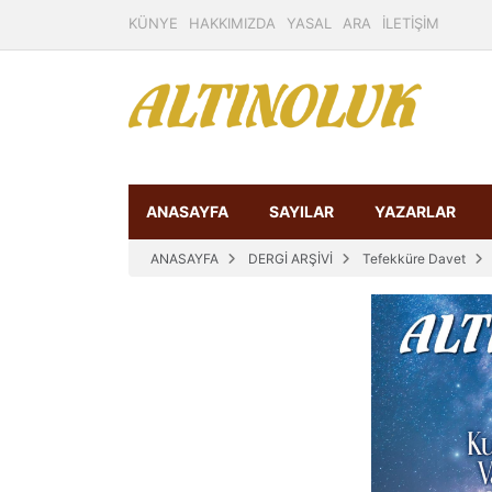
KÜNYE
HAKKIMIZDA
YASAL
ARA
İLETİŞİM
ANASAYFA
SAYILAR
YAZARLAR
ANASAYFA
DERGİ ARŞİVİ
Tefekküre Davet