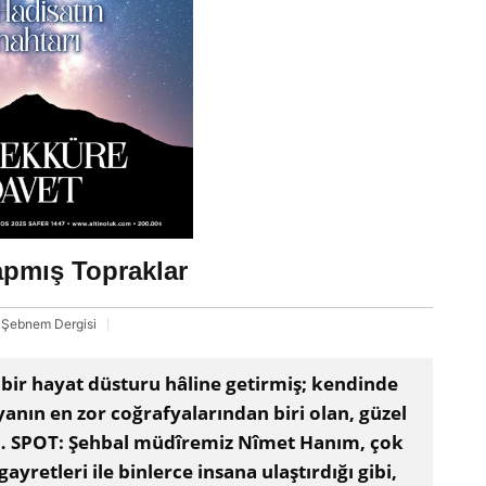
apmış Topraklar
Şebnem Dergisi
 bir hayat düsturu hâline getirmiş; kendinde
anın en zor coğrafyalarından biri olan, güzel
so… SPOT: Şehbal müdîremiz Nîmet Hanım, çok
yretleri ile binlerce insana ulaştırdığı gibi,