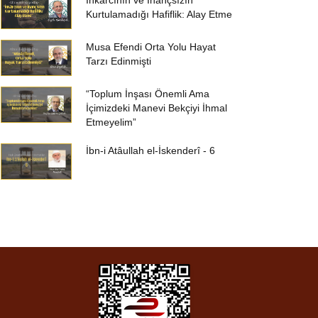
İnkârcının ve İnançsızın
Kurtulamadığı Hafiflik: Alay Etme
Musa Efendi Orta Yolu Hayat
Tarzı Edinmişti
“Toplum İnşası Önemli Ama
İçimizdeki Manevi Bekçiyi İhmal
Etmeyelim”
İbn-i Atâullah el-İskenderî - 6