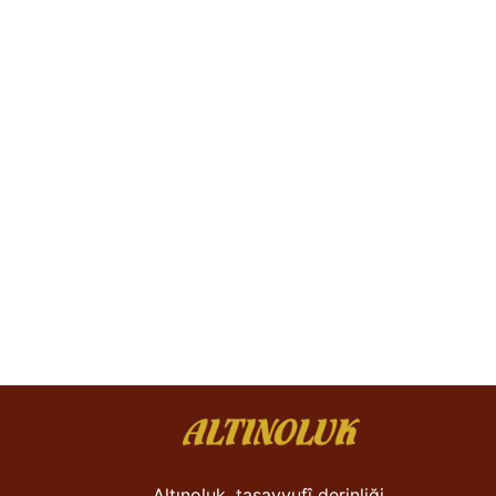
Altınoluk, tasavvufî derinliği,