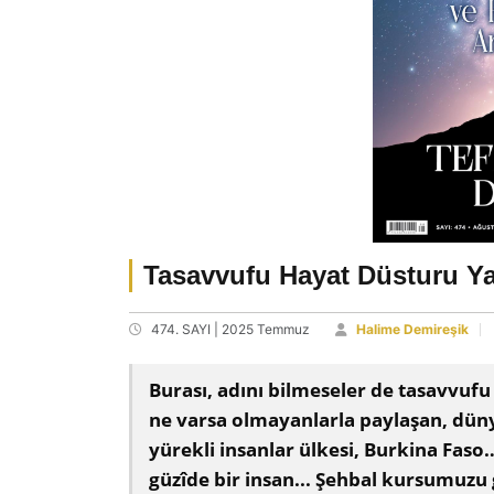
Tasavvufu Hayat Düsturu Y
474. SAYI | 2025 Temmuz
Halime Demireşik
Burası, adını bilmeseler de tasavvufu
ne varsa olmayanlarla paylaşan, düny
yürekli insanlar ülkesi, Burkina Fa
güzîde bir insan... Şehbal kursumuzu ga