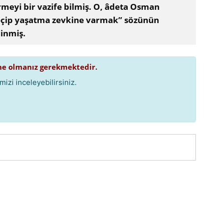
rmeyi bir vazife bilmiş. O, âdeta Osman
eçip yaşatma zevkine varmak” sözünün
dinmiş.
e olmanız gerekmektedir.
izi inceleyebilirsiniz.