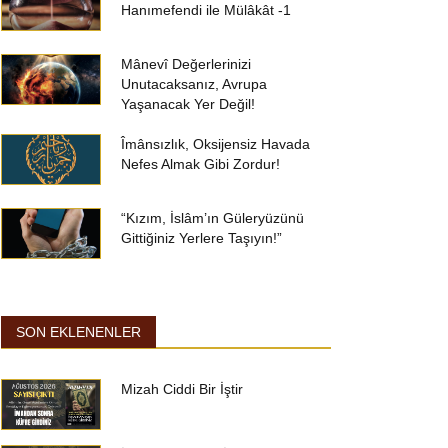
Hanımefendi ile Mülâkât -1
Mânevî Değerlerinizi
Unutacaksanız, Avrupa
Yaşanacak Yer Değil!
Îmânsızlık, Oksijensiz Havada
Nefes Almak Gibi Zordur!
“Kızım, İslâm’ın Güleryüzünü
Gittiğiniz Yerlere Taşıyın!”
SON EKLENENLER
Mizah Ciddi Bir İştir