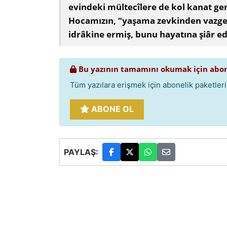
evindeki mültecîlere de kol kanat ge
Hocamızın, “yaşama zevkinden vazg
idrâkine ermiş, bunu hayatına şiâr e
Bu yazının tamamını okumak için abon
Tüm yazılara erişmek için abonelik paketlerim
ABONE OL
PAYLAŞ: