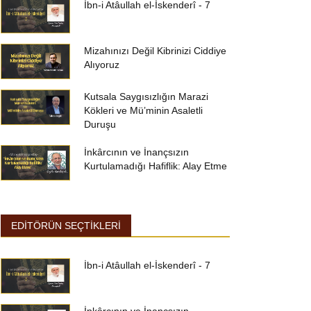
İbn-i Atâullah el-İskenderî - 7
Mizahınızı Değil Kibrinizi Ciddiye
Alıyoruz
Kutsala Saygısızlığın Marazi
Kökleri ve Mü’minin Asaletli
Duruşu
İnkârcının ve İnançsızın
Kurtulamadığı Hafiflik: Alay Etme
EDİTÖRÜN SEÇTİKLERİ
İbn-i Atâullah el-İskenderî - 7