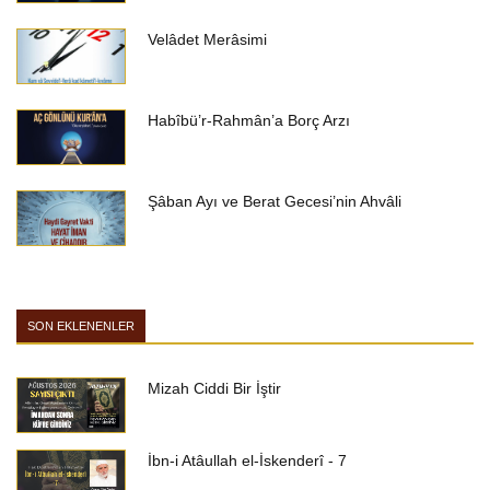
Velâdet Merâsimi
Habîbü’r-Rahmân’a Borç Arzı
Şâban Ayı ve Berat Gecesi’nin Ahvâli
SON EKLENENLER
Mizah Ciddi Bir İştir
İbn-i Atâullah el-İskenderî - 7