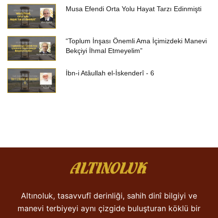
Musa Efendi Orta Yolu Hayat Tarzı Edinmişti
“Toplum İnşası Önemli Ama İçimizdeki Manevi
Bekçiyi İhmal Etmeyelim”
İbn-i Atâullah el-İskenderî - 6
Altınoluk, tasavvufî derinliği, sahih dinî bilgiyi ve
manevi terbiyeyi aynı çizgide buluşturan köklü bir