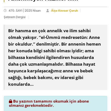
470. SAYI | 2025 Nisan
Âişe Kevser Çoruh
Şebnem Dergisi
Bir hanıma en çok annelik ve ilim sahibi
olmak yakışır. “el-Ümmü medresetün: Anne
bir okuldur.” denilmiştir. Bir annenin hemen
her konuda bilgi sahibi olması iyidir; ama
bilhassa kendisini ilgilendiren hususlarda
daha çok uzmanlaşmalıdır. Bilhassa hayat
boyunca karşılaşacağımız anne ve bebek
sağlığı, bebek bakımı, ev idaresi gibi
konularda…
Bu yazının tamamını okumak için abone
olmanız gerekmektedir.