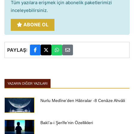
Tüm yazılara erişmek için abonelik paketlerimizi
inceleyebilirsiniz.
ABONE OL
PAYLAŞ:
YAZARIN DIĞER YAZILARI
Nurlu Medîne’den Hâtıralar -8 Cenâze Ahvâli
Bakī‘a-i Şerîfe’nin Özellikleri