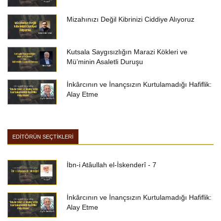
Mizahınızı Değil Kibrinizi Ciddiye Alıyoruz
Kutsala Saygısızlığın Marazi Kökleri ve
Mü’minin Asaletli Duruşu
İnkârcının ve İnançsızın Kurtulamadığı Hafiflik:
Alay Etme
EDİTÖRÜN SEÇTİKLERİ
İbn-i Atâullah el-İskenderî - 7
İnkârcının ve İnançsızın Kurtulamadığı Hafiflik:
Alay Etme