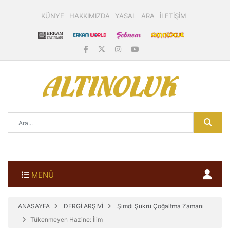
KÜNYE
HAKKIMIZDA
YASAL
ARA
İLETİŞİM
MENÜ
ANASAYFA
DERGİ ARŞİVİ
Şimdi Şükrü Çoğaltma Zamanı
Tükenmeyen Hazine: İlim