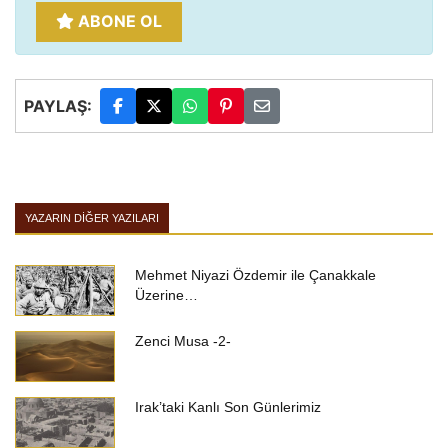
ABONE OL
PAYLAŞ:
YAZARIN DIĞER YAZILARI
Mehmet Niyazi Özdemir ile Çanakkale
Üzerine…
Zenci Musa -2-
Irak’taki Kanlı Son Günlerimiz