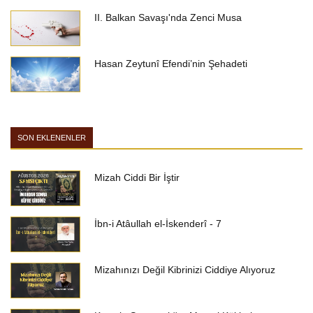
II. Balkan Savaşı'nda Zenci Musa
Hasan Zeytunî Efendi’nin Şehadeti
SON EKLENENLER
Mizah Ciddi Bir İştir
İbn-i Atâullah el-İskenderî - 7
Mizahınızı Değil Kibrinizi Ciddiye Alıyoruz