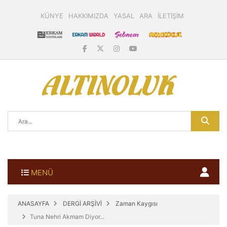
KÜNYE
HAKKIMIZDA
YASAL
ARA
İLETİŞİM
MENÜ
ANASAYFA
DERGİ ARŞİVİ
Zaman Kaygısı
Tuna Nehri Akmam Diyor...