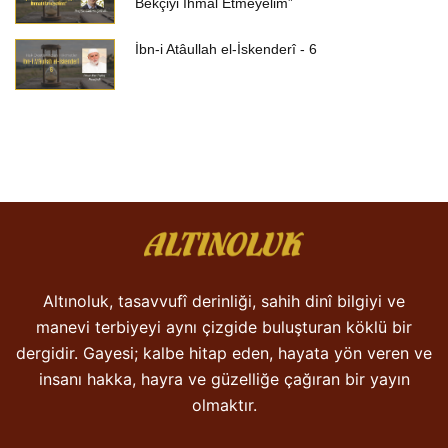
Bekçiyi İhmal Etmeyelim”
İbn-i Atâullah el-İskenderî - 6
Altınoluk, tasavvufî derinliği, sahih dinî bilgiyi ve
manevi terbiyeyi aynı çizgide buluşturan köklü bir
dergidir. Gayesi; kalbe hitap eden, hayata yön veren ve
insanı hakka, hayra ve güzelliğe çağıran bir yayın
olmaktır.