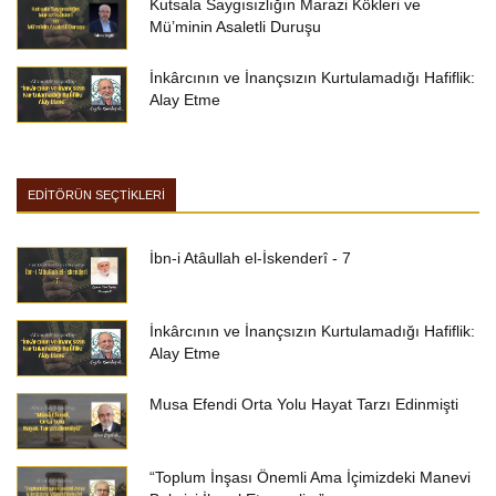
Kutsala Saygısızlığın Marazi Kökleri ve
Mü’minin Asaletli Duruşu
İnkârcının ve İnançsızın Kurtulamadığı Hafiflik:
Alay Etme
EDİTÖRÜN SEÇTİKLERİ
İbn-i Atâullah el-İskenderî - 7
İnkârcının ve İnançsızın Kurtulamadığı Hafiflik:
Alay Etme
Musa Efendi Orta Yolu Hayat Tarzı Edinmişti
“Toplum İnşası Önemli Ama İçimizdeki Manevi