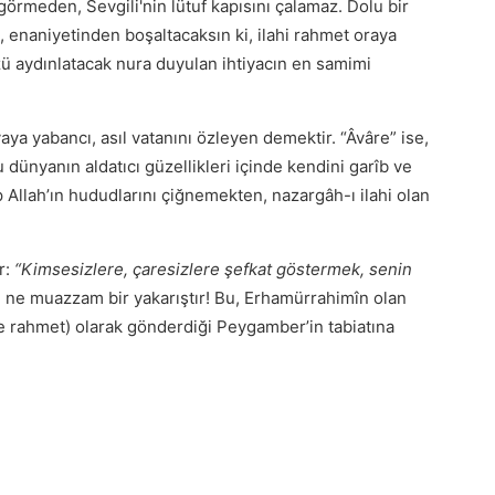
ı görmeden, Sevgili'nin lütuf kapısını çalamaz. Dolu bir
 enaniyetinden boşaltacaksın ki, ilahi rahmet oraya
yüzü aydınlatacak nura duyulan ihtiyacın en samimi
aya yabancı, asıl vatanını özleyen demektir. “Âvâre” ise,
 dünyanın aldatıcı güzellikleri içinde kendini garîb ve
ıp Allah’ın hududlarını çiğnemekten, nazargâh-ı ilahi olan
r:
“Kimsesizlere, çaresizlere şefkat göstermek, senin
 ne muazzam bir yakarıştır! Bu, Erhamürrahimîn olan
re rahmet) olarak gönderdiği Peygamber’in tabiatına