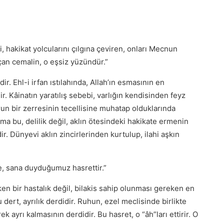
ni, hakikat yolcularını çılgına çeviren, onları Mecnun
çan cemalin, o eşsiz yüzündür.”
dir. Ehl-i irfan ıstılahında, Allah’ın esmasının en
dir. Kâinatın yaratılış sebebi, varlığın kendisinden feyz
nurun bir zerresinin tecellisine muhatap olduklarında
Ama bu, delilik değil, aklın ötesindeki hakikate ermenin
ir. Dünyevi aklın zincirlerinden kurtulup, ilahi aşkın
se, sana duyduğumuz hasrettir.”
ken bir hastalık değil, bilakis sahip olunması gereken en
u dert, ayrılık derdidir. Ruhun, ezel meclisinde birlikte
 ayrı kalmasının derdidir. Bu hasret, o “âh”ları ettirir. O