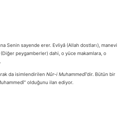
tfuna Senin sayende erer. Evliyâ (Allah dostları), manevi
â (Diğer peygamberler) dahi, o yüce makamlara, o
.
rak da isimlendirilen
Nûr-i Muhammedî’
dir. Bütün bir
Muhammedî” olduğunu ilan ediyor.