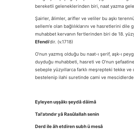
bereketli geleneklerinden biri, naat yazma gele
Şairler, âlimler, arifler ve veliler bu aşkı ter
sellem’e olan bağlılıklarını ve hasretlerini dile
muhabbet kervanın fertlerinden biri de 18. yüzy
Efendi
’dir. (v.1718)
O’nun yazmış olduğu bu naat-ı şerif, aşk-ı peyg
duyduğu muhabbeti, hasreti ve O’nun şefaatine
sebeple yüzyıllarca farklı meşrepteki tekke ve
bestelenip ilahi suretinde cami ve mescidlerde 
Eyleyen uşşâkı şeydâ dâimâ
Tal'atındır yâ Rasûlallah senin
Derd ile âh etdiren subh ü mesâ