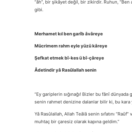
“âh”, bir şikâyet değil, bir zikirdir. Ruhun, “Be
gibi.
Merhamet kıl ben garîb âvâreye
Mücrimem rahm eyle yüzü kâreye
Şefkat etmek bî-kes ü bî-çâreye
Âdetindir yâ Rasûlallah senin
“Ey gariplerin sığınağı! Bizler bu fânî dünyada 
senin rahmet denizine dalanlar bilir ki, bu kara 
Yâ Rasûlallah, Allah Teâlâ senin sıfatını “Raûf”
muhtaç bir çaresiz olarak kapına geldim.”