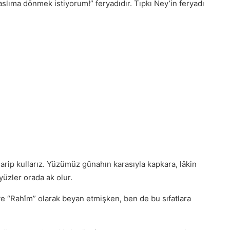
n aslıma dönmek istiyorum!” feryadıdır. Tıpkı Ney’in feryadı
garip kullarız. Yüzümüz günahın karasıyla kapkara, lâkin
yüzler orada ak olur.
 ve “Rahîm” olarak beyan etmişken, ben de bu sıfatlara