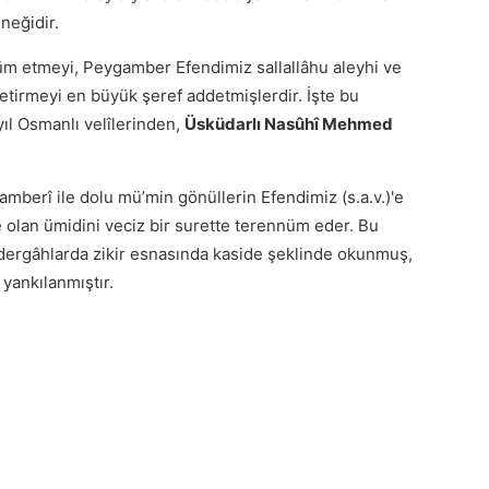
neğidir.
ennüm etmeyi, Peygamber Efendimiz sallallâhu aleyhi ve
 getirmeyi en büyük şeref addetmişlerdir. İşte bu
ıl Osmanlı velîlerinden,
Üsküdarlı Nasûhî Mehmed
amberî ile dolu mü’min gönüllerin Efendimiz (s.a.v.)'e
 olan ümidini veciz bir surette terennüm eder. Bu
 dergâhlarda zikir esnasında kaside şeklinde okunmuş,
yankılanmıştır.