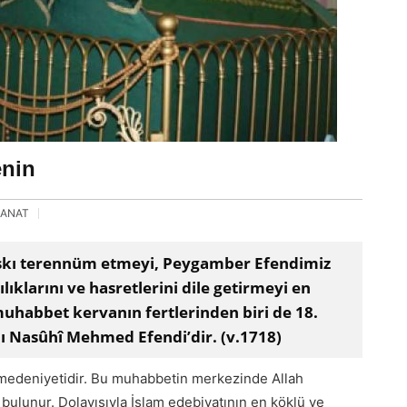
enin
SANAT
bu aşkı terennüm etmeyi, Peygamber Efendimiz
ılıklarını ve hasretlerini dile getirmeyi en
muhabbet kervanın fertlerinden biri de 18.
lı Nasûhî Mehmed Efendi’dir. (v.1718)
medeniyetidir. Bu muhabbetin merkezinde Allah
bulunur. Dolayısıyla İslam edebiyatının en köklü ve