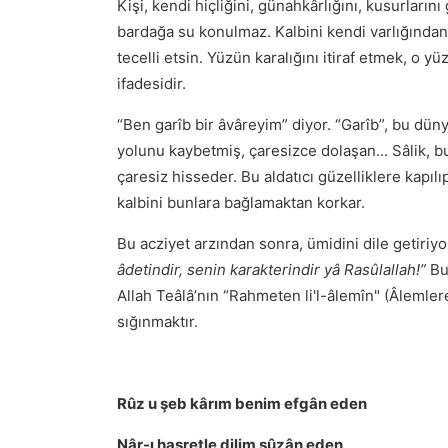
Kişi, kendi hiçliğini, günahkârlığını, kusurların
bardağa su konulmaz. Kalbini kendi varlığından,
tecelli etsin. Yüzün karalığını itiraf etmek, o 
ifadesidir.
“Ben garîb bir âvâreyim” diyor. “Garîb”, bu düny
yolunu kaybetmiş, çaresizce dolaşan... Sâlik, bu
çaresiz hisseder. Bu aldatıcı güzelliklere kapıl
kalbini bunlara bağlamaktan korkar.
Bu acziyet arzından sonra, ümidini dile getiriyo
âdetindir, senin karakterindir yâ Rasûlallah!”
Bu
Allah Teâlâ’nın “Rahmeten li'l-âlemîn" (Âlemle
sığınmaktır.
Rûz u şeb kârım benim efgân eden
Nâr-ı hasretle dilim sûzân eden