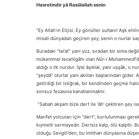
Hasretindir yâ Rasûlallah senin
“Ey Allah’ın Elçisi, Ey gönüller sultanı! Aşk ehli
misali dünyadan geçiren şey, senin o nurlar sa
Buradaki “tal’at” yani yüz, sıradan bir sima değil
mükemmel tecelligâhı olan
Nûr-i Muhammedî
'
aldığı o ilk nurdur. İşte âşıklar, yani uşşâk, o 
“şeydâ” olurlar yani akılları başlarından gider. 
getirdiği bir istiğrak, bir kendinden geçme halid
sonsuz fezasına kanatlanmaktır.
“Sabah akşam bize dert ile 'âh' çektiren şey i
Marifet yolcuları için “dert”, kurtulunması gere
kıymetli sermayedir. Dertsiz kalp, ölü kalptir. B
olduğu Sevgili’den, bu imtihan dünyasına düşerek