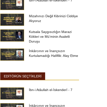
İbn-i Atâullah el-İskenderî - 7
Mizahınızı Değil Kibrinizi Ciddiye
Alıyoruz
Kutsala Saygısızlığın Marazi
Kökleri ve Mü’minin Asaletli
Duruşu
İnkârcının ve İnançsızın
Kurtulamadığı Hafiflik: Alay Etme
EDİTÖRÜN SEÇTİKLERİ
İbn-i Atâullah el-İskenderî - 7
İnkârcının ve İnançsızın