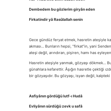
Dembedem bu gözlerim giryân eden
Firkatindir yâ Rasûlallah senin
Gece gündüz feryat etmek, hasretin ateşiyle ka
akması... Bunların hepsi, “firkat”in, yani Sen
ateşi değil, arındıran, pişiren, hamı has eyleyen
Hasretin ateşiyle yanmak, gözyaşı dökmek... Bu
günahlara kefarettir. Âşığın hasretle çektiği ız
bir gözyaşıdır. Bu gözyaşı, isyan değil, kalpte
Asfiyânın gördüğü lutf-ı Hudâ
Evliyânın sürdüğü zevk u safâ