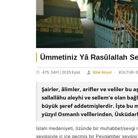
Ümmetiniz Yâ Rasûlallah S
475. SAYI | 2025 Eylül
Bilal Akyol
KÜLTÜR-
Şairler, âlimler, arifler ve veliler 
sallallâhu aleyhi ve sellem’e olan bağl
büyük şeref addetmişlerdir. İşte bu 
yüzyıl Osmanlı velîlerinden, Üsküdar
İslam medeniyeti, özünde bir muhabbet/sevgi 
sevgisiyle iç içe geçmiş bir Peygamber sevgisi 