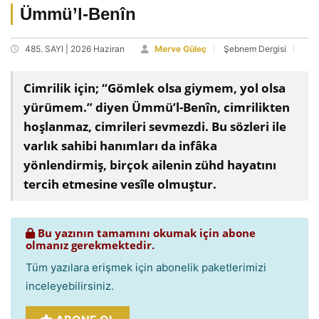
Ümmü’l-Benîn
485. SAYI | 2026 Haziran
Merve Güleç
Şebnem Dergisi
Cimrilik için; “Gömlek olsa giymem, yol olsa
yürümem.” diyen Ümmü’l-Benîn, cimrilikten
hoşlanmaz, cimrileri sevmezdi. Bu sözleri ile
varlık sahibi hanımları da infâka
yönlendirmiş, birçok ailenin zühd hayatını
tercih etmesine vesîle olmuştur.
Bu yazının tamamını okumak için abone
olmanız gerekmektedir.
Tüm yazılara erişmek için abonelik paketlerimizi
inceleyebilirsiniz.