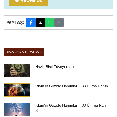
ABONE OL
PAYLAŞ:
YAZARIN DIĞER YAZILARI
Havle Binti Tüveyt (r.a.)
İslâm’ın Güzîde Hanımları - 33 Hümâ Hatun
İslâm’ın Güzîde Hanımları - 33 Ümmü Râfî
Selmâ