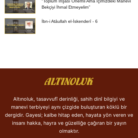
“Toplum İnşası Önemli Ama İçimizdeki Manevi
Bekçiyi İhmal Etmeyelim”
İbn-i Atâullah el-İskenderî - 6
Altınoluk, tasavvufî derinliği, sahih dinî bilgiyi ve
manevi terbiyeyi aynı çizgide buluşturan köklü bir
dergidir. Gayesi; kalbe hitap eden, hayata yön veren ve
insanı hakka, hayra ve güzelliğe çağıran bir yayın
olmaktır.