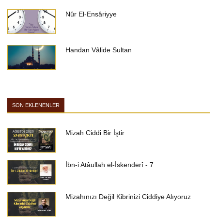
Nûr El-Ensâriyye
Handan Vâlide Sultan
SON EKLENENLER
Mizah Ciddi Bir İştir
İbn-i Atâullah el-İskenderî - 7
Mizahınızı Değil Kibrinizi Ciddiye Alıyoruz