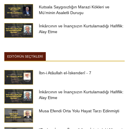
Kutsala Saygısızlığın Marazi Kökleri ve
Mü’minin Asaletli Duruşu
İnkârcının ve İnançsızın Kurtulamadığı Hafiflik:
Alay Etme
EDİTÖRÜN SEÇTİKLERİ
İbn-i Atâullah el-İskenderî - 7
İnkârcının ve İnançsızın Kurtulamadığı Hafiflik:
Alay Etme
Musa Efendi Orta Yolu Hayat Tarzı Edinmişti