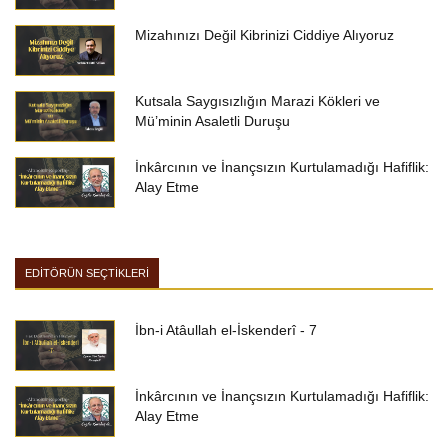
Mizahınızı Değil Kibrinizi Ciddiye Alıyoruz
Kutsala Saygısızlığın Marazi Kökleri ve
Mü’minin Asaletli Duruşu
İnkârcının ve İnançsızın Kurtulamadığı Hafiflik:
Alay Etme
EDİTÖRÜN SEÇTİKLERİ
İbn-i Atâullah el-İskenderî - 7
İnkârcının ve İnançsızın Kurtulamadığı Hafiflik:
Alay Etme