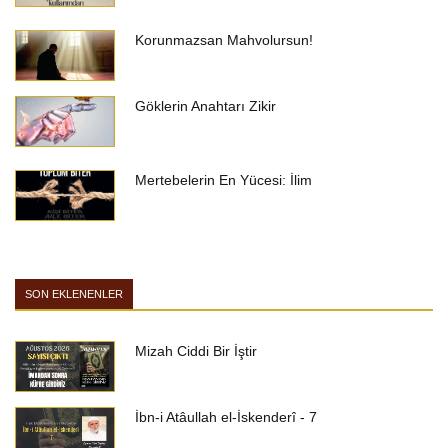
Korunmazsan Mahvolursun!
Göklerin Anahtarı Zikir
Mertebelerin En Yücesi: İlim
SON EKLENENLER
Mizah Ciddi Bir İştir
İbn-i Atâullah el-İskenderî - 7