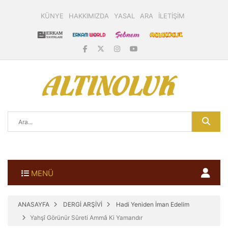
KÜNYE
HAKKIMIZDA
YASAL
ARA
İLETİŞİM
MENÜ
ANASAYFA
DERGİ ARŞİVİ
Hadi Yeniden İman Edelim
Yahşî Görünür Sûreti Ammâ Ki Yamandır