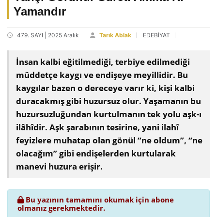
Yamandır
479. SAYI | 2025 Aralık
Tarık Ablak
EDEBİYAT
İnsan kalbi eğitilmediği, terbiye edilmediği
müddetçe kaygı ve endişeye meyillidir. Bu
kaygılar bazen o dereceye varır ki, kişi kalbi
duracakmış gibi huzursuz olur. Yaşamanın bu
huzursuzluğundan kurtulmanın tek yolu aşk-ı
ilâhîdir. Aşk şarabının tesirine, yani ilahî
feyizlere muhatap olan gönül “ne oldum”, “ne
olacağım” gibi endişelerden kurtularak
manevi huzura erişir.
Bu yazının tamamını okumak için abone
olmanız gerekmektedir.