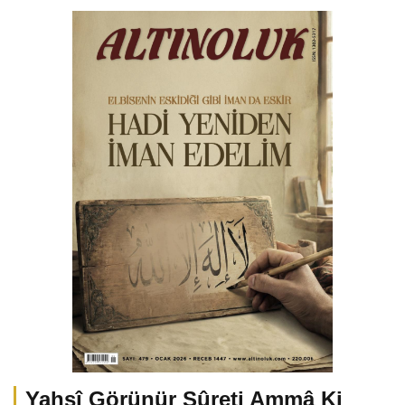
Yahşî Görünür Sûreti Ammâ Ki