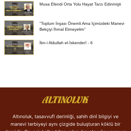
Musa Efendi Orta Yolu Hayat Tarzı Edinmişti
“Toplum İnşası Önemli Ama İçimizdeki Manevi
Bekçiyi İhmal Etmeyelim”
İbn-i Atâullah el-İskenderî - 6
Altınoluk, tasavvufî derinliği, sahih dinî bilgiyi ve
manevi terbiyeyi aynı çizgide buluşturan köklü bir