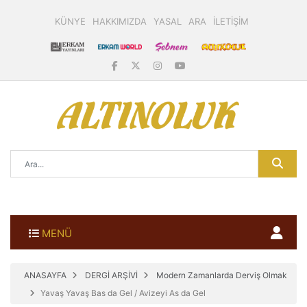
KÜNYE
HAKKIMIZDA
YASAL
ARA
İLETİŞİM
MENÜ
ANASAYFA
DERGİ ARŞİVİ
Modern Zamanlarda Derviş Olmak
Yavaş Yavaş Bas da Gel / Avizeyi As da Gel