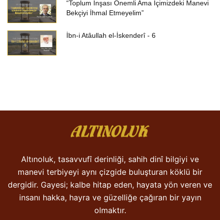
“Toplum İnşası Önemli Ama İçimizdeki Manevi
Bekçiyi İhmal Etmeyelim”
İbn-i Atâullah el-İskenderî - 6
Altınoluk, tasavvufî derinliği, sahih dinî bilgiyi ve
manevi terbiyeyi aynı çizgide buluşturan köklü bir
dergidir. Gayesi; kalbe hitap eden, hayata yön veren ve
insanı hakka, hayra ve güzelliğe çağıran bir yayın
olmaktır.