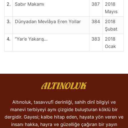
2.
Sabır Makamı
387
2018
Mayıs
3.
Dünyadan Mevlâya Eren Yollar
384
2018
Şubat
4.
“Yar’e Yakarış...
383
2018
Ocak
Altınoluk, tasavvufî derinliği, sahih dinî bilgiyi ve
manevi terbiyeyi aynı çizgide buluşturan köklü bir
dergidir. Gayesi; kalbe hitap eden, hayata yön veren ve
insanı hakka, hayra ve güzelliğe çağıran bir yayın