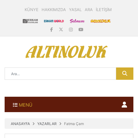
KÜNYE
HAKKIMIZDA
YASAL
ARA
İLETİŞİM
MENÜ
ANASAYFA
YAZARLAR
Fatma Çam