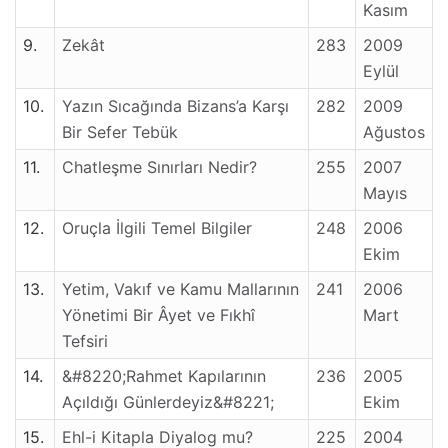
Kasım
9.
Zekât
283
2009
Eylül
10.
Yazın Sıcağında Bizans’a Karşı
282
2009
Bir Sefer Tebük
Ağustos
11.
Chatleşme Sınırları Nedir?
255
2007
Mayıs
12.
Oruçla İlgili Temel Bilgiler
248
2006
Ekim
13.
Yetim, Vakıf ve Kamu Mallarının
241
2006
Yönetimi Bir Âyet ve Fıkhî
Mart
Tefsiri
14.
&#8220;Rahmet Kapılarının
236
2005
Açıldığı Günlerdeyiz&#8221;
Ekim
15.
Ehl-i Kitapla Diyalog mu?
225
2004