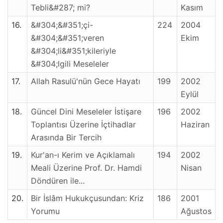
Tebli&#287; mi?
Kasım
16.
&#304;&#351;çi-
224
2004
&#304;&#351;veren
Ekim
&#304;li&#351;kileriyle
&#304;lgili Meseleler
17.
Allah Rasulü'nün Gece Hayatı
199
2002
Eylül
18.
Güncel Dini Meseleler İstişare
196
2002
Toplantısı Üzerine İçtihadlar
Haziran
Arasında Bir Tercih
19.
Kur'an-ı Kerim ve Açıklamalı
194
2002
Meali Üzerine Prof. Dr. Hamdi
Nisan
Döndüren ile...
20.
Bir İslâm Hukukçusundan: Kriz
186
2001
Yorumu
Ağustos