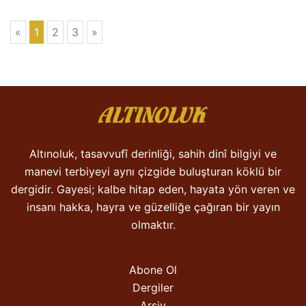
«
1
2
3
»
Altınoluk, tasavvufî derinliği, sahih dinî bilgiyi ve
manevi terbiyeyi aynı çizgide buluşturan köklü bir
dergidir. Gayesi; kalbe hitap eden, hayata yön veren ve
insanı hakka, hayra ve güzelliğe çağıran bir yayın
olmaktır.
Abone Ol
Dergiler
Arşiv