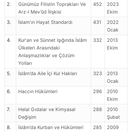
2.
Günümüz Filistin Toprakları Ve
452
2023
Arz-I Mev’ûd İlişkisi
Ekim
3.
İslam'ın Hayat Standardı
431
2022
Ocak
4.
Kur'an ve Sünnet Işığında İslâm
332
2013
Ülkeleri Arasındaki
Ekim
Anlaşmazlıklar ve Çözüm
Yolları
5.
İslâm’da Aile İçi Kul Hakları
323
2013
Ocak
6.
Haccın Hükümleri
296
2010
Ekim
7.
Helal Gıdalar ve Kimyasal
288
2010
Değişim
Şubat
8.
İslâm’da Kurban ve Hükümleri
285
2009