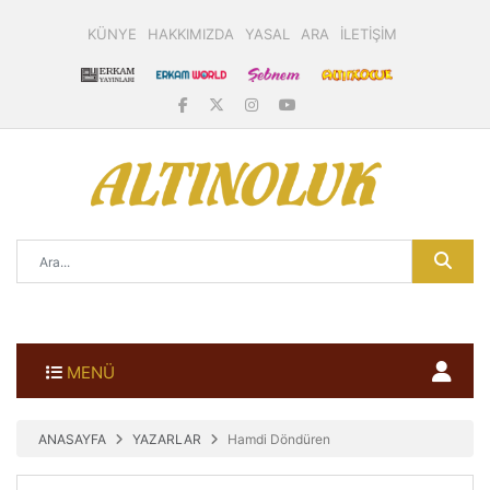
KÜNYE
HAKKIMIZDA
YASAL
ARA
İLETİŞİM
MENÜ
ANASAYFA
YAZARLAR
Hamdi Döndüren